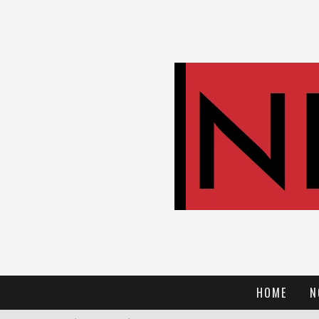
HOME
N