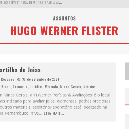
W
ETZ BEVERAGES APOSTA NO “PREMIUM ACESSÍVEL” PARA DEMOCRATIZAR A ALTA COQUETELARIA COM GARRAFAS DE 1 LITRO
A
PENAS 20% DAS IMOBILIÁRIAS BRASILEIRAS UTILIZAM IA E OLX QUER MUDAR ESTE CENÁRIO
ASSUNTOS
HUGO WERNER FLISTER
C
OMO A CORTEX SEDUZIU GOOGLE, AWS E MCDONALD’S COM IA PARA O GO-TO-MARKET
D
EMOCRATIZAÇÃO DO MALTE: PROIBIDA UTILIZA ESTRATÉGIA DE CUSTO-BENEFÍCIO PARA O LAZER DO BRASILEIRO
artilha de Joias
Redacao
30 de setembro de 2024
Brasil
,
Economia
,
Jurídico
,
Mercado
,
Minas Gerais
,
Notícias
 Minas Gerais, a ‘H.Werner Perícias & Avaliações’ é o local
is indicado para avaliar joias, diamantes, pedras preciosas
outros materiais; escritório/laboratório está localizado na
ua Pernambuco, nº35
...
LEIA MAIS...