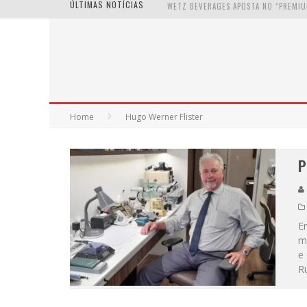
ÚLTIMAS NOTÍCIAS
Home
Hugo Werner Flister
P
Em
ma
e 
R