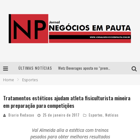
ÚLTIMAS NOTÍCIAS
Wetz Beverages aposta no “premium acessível” para democratizar a alta coquetelaria com garrafas de 1 litro
Home
Esportes
Apenas 20% das imobiliárias brasileiras utilizam IA e OLX quer mudar este cenário
Como a Cortex seduziu Google, AWS e McDonald’s com IA para o go-to-market
Tratamentos estéticos ajudam atleta fisiculturista mineira
em preparação para competições
Democratização do malte: Proibida utiliza estratégia de custo-benefício para o lazer do brasileiro
Diario Redacao
25 de janeiro de 2017
Esportes
,
Notícias
Val
Almeida
alia a estética com treinos
pesados para obter melhores resultados