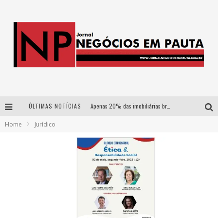
ÚLTIMAS NOTÍCIAS
Apenas 20% das imobiliárias brasileiras utilizam IA e OLX quer mudar este cenário
Home
Jurídico
Como a Cortex seduziu Google, AWS e McDonald’s com IA para o go-to-market
Democratização do malte: Proibida utiliza estratégia de custo-benefício para o lazer do brasileiro
Wetz Beverages aposta no “premium acessível” para democratizar a alta coquetelaria com garrafas de 1 litro