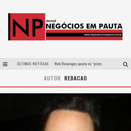
ÚLTIMAS NOTÍCIAS
Wetz Beverages aposta no “premium acessível” para democratizar a alta coquetelaria com garrafas de 1 litro
Apenas 20% das imobiliárias brasileiras utilizam IA e OLX quer mudar este cenário
AUTOR
REDACAO
Como a Cortex seduziu Google, AWS e McDonald’s com IA para o go-to-market
Democratização do malte: Proibida utiliza estratégia de custo-benefício para o lazer do brasileiro