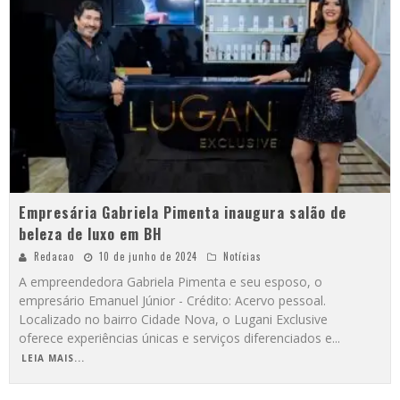
Empresária Gabriela Pimenta inaugura salão de
beleza de luxo em BH
Redacao
10 de junho de 2024
Notícias
A empreendedora Gabriela Pimenta e seu esposo, o
empresário Emanuel Júnior - Crédito: Acervo pessoal.
Localizado no bairro Cidade Nova, o Lugani Exclusive
oferece experiências únicas e serviços diferenciados e
...
LEIA MAIS...