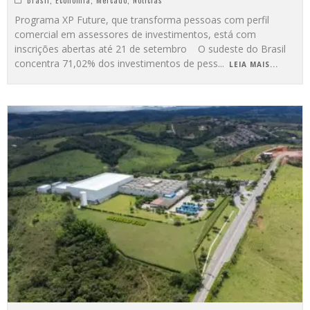
Brasil
,
Economia
,
Mercado
,
Notícias
Programa XP Future, que transforma pessoas com perfil
comercial em assessores de investimentos, está com
inscrições abertas até 21 de setembro O sudeste do Brasil
concentra 71,02% dos investimentos de pess
...
LEIA MAIS...