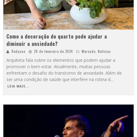
Como a decoração do quarto pode ajudar a
diminuir a ansiedade?
Redacao
20 de fevereiro de 2024
Mercado
,
Notícias
Arquiteta fala sobre os elementos que podem ajudar a
promover o bem-estar. Atualmente, muitas pessoas
enfrentam o desafio do transtorno de ansiedade. Além de
ser uma condição de saúde que interfere na rotina d
...
LEIA MAIS...