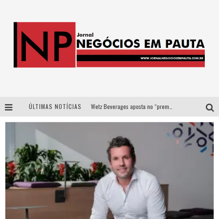
ÚLTIMAS NOTÍCIAS
Apenas 20% das imobiliárias brasileiras utilizam IA e OLX quer mudar este cenário
Como a Cortex seduziu Google, AWS e McDonald’s com IA para o go-to-market
Democratização do malte: Proibida utiliza estratégia de custo-benefício para o lazer do brasileiro
Wetz Beverages aposta no “premium acessível” para democratizar a alta coquetelaria com garrafas de 1 litro