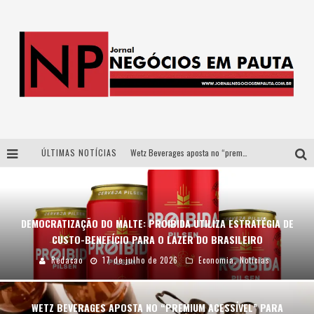
ÚLTIMAS NOTÍCIAS
Wetz Beverages aposta no “premium acessível” para democratizar a alta coquetelaria com garrafas de 1 litro
Apenas 20% das imobiliárias brasileiras utilizam IA e OLX quer mudar este cenário
Como a Cortex seduziu Google, AWS e McDonald’s com IA para o go-to-market
DEMOCRATIZAÇÃO DO MALTE: PROIBIDA UTILIZA ESTRATÉGIA DE
Democratização do malte: Proibida utiliza estratégia de custo-benefício para o lazer do brasileiro
CUSTO-BENEFÍCIO PARA O LAZER DO BRASILEIRO
Redacao
17 de julho de 2026
Economia
,
Notícias
WETZ BEVERAGES APOSTA NO “PREMIUM ACESSÍVEL” PARA