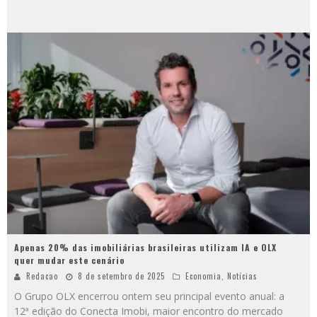
Apenas 20% das imobiliárias brasileiras utilizam IA e OLX
quer mudar este cenário
Redacao
8 de setembro de 2025
Economia
,
Notícias
O Grupo OLX encerrou ontem seu principal evento anual: a
12ª edição do Conecta Imobi, maior encontro do mercado