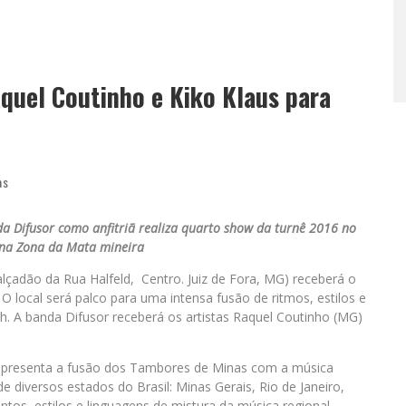
quel Coutinho e Kiko Klaus para
as
a Difusor como anfitriã realiza quarto show da turnê 2016 no
 na Zona da Mata mineira
alçadão da Rua Halfeld, Centro. Juiz de Fora, MG) receberá o
O local será palco para uma intensa fusão de ritmos, estilos e
21h. A banda Difusor receberá os artistas Raquel Coutinho (MG)
apresenta a fusão dos Tambores de Minas com a música
e diversos estados do Brasil: Minas Gerais, Rio de Janeiro,
os, estilos e linguagens de mistura da música regional