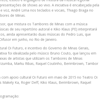
apresentações de shows ao vivo. A iniciativa é encabeçada pela
 e voz, André Lima nos teclados e vocais, Thiago Braga no
mbores de Minas.
usor, que mistura os Tambores de Minas com a música
icas de seu repertório autoral e Kiko Klaus (PE) interpretará
tos, ainda apresentarão duas músicas do Pedro Luis, que
usor em junho, no Rio de Janeiro.
tural Oi Futuro, e incentivo do Governo de Minas Gerais,
ciativa foi idealizada pelo músico Bruno Couto, que lançou em
ixas de artistas que utilizam os Tambores de Minas
 Tizumba, Marku Ribas, Raquel Coutinho, Berimbrown, Tambor
a com apoio cultural Oi Futuro em maio de 2015 no Teatro Oi
as Makely Ka, Roger Deff, Kiko Klaus, Berimbrown, Raquel
programação: