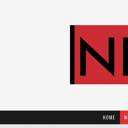
HOME
N