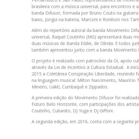
brasileira com a música universal, para encontros e 
banda Difusor, formada por Bruno Couto na guitarra
baixo, Jongui na bateria, Marconi e Ronilson nos Ta
Além do repertório autoral da banda Movimento Dif
universal, Raquel Coutinho (MG) apresentará duas mús
duas músicas de Banda Eddie, de Olinda. E todos jun
também apresentou junto com a banda Movimento Dif
O projeto é realizado com patrocínio da Oi, apoio cul
através da Lei de Incentivo à Cultura Estadual. A ini
2015 a Coletânea Conspiração Liberdade, reunindo fa
na linguagem musical: Milton Nascimento, Maurício
Mineiro, Uakti, Cumbaquê e Zippados.
A primeira edição do Movimento Difusor foi realizad
Futuro Belo Horizonte, com participações dos artist
Coutinho, Cubanito, DJ Yuga e Dj Giffoni.
A segunda edição, em 2016, conta com a seguinte 