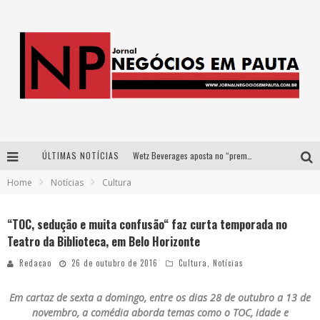
ÚLTIMAS NOTÍCIAS
Wetz Beverages aposta no “premium acessível” para democratizar a alta coquetelaria com garrafas de 1 litro
Home
Notícias
Cultura
Apenas 20% das imobiliárias brasileiras utilizam IA e OLX quer mudar este cenário
Como a Cortex seduziu Google, AWS e McDonald’s com IA para o go-to-market
“TOC, sedução e muita confusão“ faz curta temporada no
Teatro da Biblioteca, em Belo Horizonte
Democratização do malte: Proibida utiliza estratégia de custo-benefício para o lazer do brasileiro
Redacao
26 de outubro de 2016
Cultura
,
Notícias
Em cartaz de sexta a domingo, entre os dias 28 de outubro a 13 de
novembro, a comédia aborda temas como o TOC, idade e