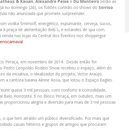
atheus & Kauan
,
Alexandre Peixe
e
Du Monteiro
serão as
á no domingo (26), os foliões curtirão os shows do
Sorriso
inda não anunciada que promete surpreender.
m vodka Smirnoff, energético, espumante, cerveja, sucos,
o a à praça de alimentação Beb´s, e estandes de spa com
a venda nas lojas da Central dos Eventos nos shoppingse
enocarnaval
.
o Pirraça, em novembro de 2014. Desde então foi
, o Pedro Leopoldo Rodeio Show recebeu o espaço, além do
 da iniciativa, o idealizador do projeto, Victor Araújo,
om a cantora baiana Alinne Rosa, que lotou o Espaço Eagles.
 reunir quase 3 mil pessoas, com conforto e comodidade,
val Belo Horizonte. E no Bloco Pirraça, em outubro, mais um
ue proporcionou alegria e diversão para mais de 3 mil pessoas
, o que tem atraído um público diversificado. Por mais que
recebido casais héteros e grupos de amigos que procuram