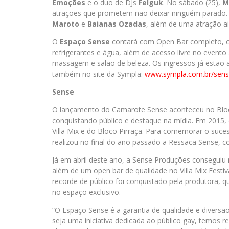
Emoções
e o duo de DJs
Felguk
. No sábado (25),
M
atrações que prometem não deixar ninguém parado. J
Maroto
e
Baianas Ozadas
, além de uma atração a
O
Espaço Sense
contará com Open Bar completo, co
refrigerantes e água, além de acesso livre no event
massagem e salão de beleza. Os ingressos já estão 
também no site da Sympla:
www.sympla.com.br/sens
Sense
O lançamento do Camarote Sense aconteceu no Bloc
conquistando público e destaque na mídia. Em 2015
Villa Mix e do Bloco Pirraça. Para comemorar o sucesso
realizou no final do ano passado a Ressaca Sense, c
Já em abril deste ano, a Sense Produções conseguiu
além de um open bar de qualidade no Villa Mix Festi
recorde de público foi conquistado pela produtora, q
no espaço exclusivo.
“O Espaço Sense é a garantia de qualidade e diversão
seja uma iniciativa dedicada ao público gay, temos 