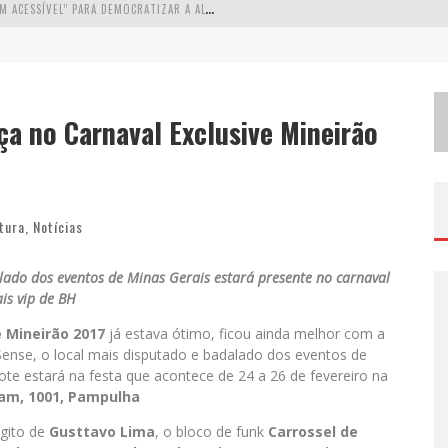
W
ETZ BEVERAGES APOSTA NO “PREMIUM ACESSÍVEL” PARA DEMOCRATIZAR A ALTA COQUETELARIA COM GARRAFAS DE 1 LITRO
A
PENAS 20% DAS IMOBILIÁRIAS BRASILEIRAS UTILIZAM IA E OLX QUER MUDAR ESTE CENÁRIO
C
OMO A CORTEX SEDUZIU GOOGLE, AWS E MCDONALD’S COM IA PARA O GO-TO-MARKET
a no Carnaval Exclusive Mineirão
D
EMOCRATIZAÇÃO DO MALTE: PROIBIDA UTILIZA ESTRATÉGIA DE CUSTO-BENEFÍCIO PARA O LAZER DO BRASILEIRO
tura
,
Notícias
ado dos eventos de Minas Gerais estará presente no carnaval
is vip de BH
e Mineirão 2017
já estava ótimo, ficou ainda melhor com a
ense, o local mais disputado e badalado dos eventos de
te estará na festa que acontece de 24 a 26 de fevereiro na
ram, 1001, Pampulha
agito de
Gusttavo Lima
, o bloco de funk
Carrossel de