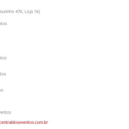
ourinho 470, Loja 16)
ntos
ntos
tos
os
ventos
entraldoseventos.com.br