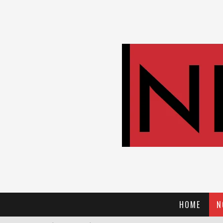
HOME
N