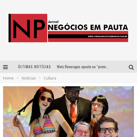
ÚLTIMAS NOTÍCIAS
Wetz Beverages aposta no “premium acessível” para democratizar a alta coquetelaria com garrafas de 1 litro
Home
Notícias
Cultura
Apenas 20% das imobiliárias brasileiras utilizam IA e OLX quer mudar este cenário
Como a Cortex seduziu Google, AWS e McDonald’s com IA para o go-to-market
Democratização do malte: Proibida utiliza estratégia de custo-benefício para o lazer do brasileiro