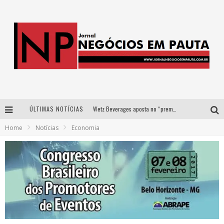
ÚLTIMAS NOTÍCIAS
Wetz Beverages aposta no “premium acessível” para democratizar a alta coquetelaria com garrafas de 1 litro
Home
Notícias
Economia
Apenas 20% das imobiliárias brasileiras utilizam IA e OLX quer mudar este cenário
Como a Cortex seduziu Google, AWS e McDonald’s com IA para o go-to-market
Democratização do malte: Proibida utiliza estratégia de custo-benefício para o lazer do brasileiro