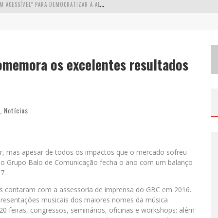
W
ETZ BEVERAGES APOSTA NO “PREMIUM ACESSÍVEL” PARA DEMOCRATIZAR A ALTA COQUETELARIA COM GARRAFAS DE 1 LITRO
A
PENAS 20% DAS IMOBILIÁRIAS BRASILEIRAS UTILIZAM IA E OLX QUER MUDAR ESTE CENÁRIO
C
OMO A CORTEX SEDUZIU GOOGLE, AWS E MCDONALD’S COM IA PARA O GO-TO-MARKET
omemora os excelentes resultados
D
EMOCRATIZAÇÃO DO MALTE: PROIBIDA UTILIZA ESTRATÉGIA DE CUSTO-BENEFÍCIO PARA O LAZER DO BRASILEIRO
,
Notícias
r, mas apesar de todos os impactos que o mercado sofreu
ís, o Grupo Balo de Comunicação fecha o ano com um balanço
7.
sas contaram com a assessoria de imprensa do GBC em 2016.
apresentações musicais dos maiores nomes da música
 20 feiras, congressos, seminários, oficinas e workshops; além