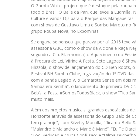
O Garota White, projeto que é destaque pela roupa 
todo o Brasil. O Baile da Pan, que levou a Ludmilla,
Culture e vários Djs para o Parque das Mangabeiras. E
com shows de Gusttavo Lima e Sorriso Maroto no Rév
grupo Roupa Nova, no Expominas.
Se engana se pensou que parava por aí, 2016 teve v
assessoria GBC, como o show da Alcione e Raça Negr
segundo a Cia. Filarmônica’, o Aquecimento do Festi
à Procura de Lei, Vitrine A Festa, Sete Lagoas é Sho
Filizzola, o show de lançamento do CD Ben Roots, o
Festival BH Samba Clube, a gravação do 1º DVD das 
com a banda Legião V, o Camarote Sense em dois meg
Samba era Semba”, o lançamento do primeiro DVD “Sa
Beb’s, a Festa #SomosTodosBlack, o show “Tico Sant
muito mais.
Além dos projetos musicais, grandes espetáculos de
Horizonte através da assessoria do Grupo Balo de 
tem pra hoje”, com Silvetty Montilla, “Ricardo Bello 
“Malandro é Malandro e Mané é Mané”, “Eu Te Darei
“Toc, Sedução e Muita Confusão” e “Dilma Ducheff: