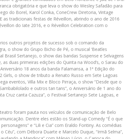
branca obrigatória e que leva o show do Wesley Safadão para
 Nego do Borel, Karol Conka, ConeCrew Diretoria, Vintage
 as tradicionais festas de Réveillon, abrindo o ano de 2016
eillon do Iate 2016, e o Réveillon Celebration com o
ários outros projetos de sucesso sob o comando da
a, o show do Grupo Bicho de Pé, o musical ‘Beatles
val Brasil Sertanejo, o show das bandas Suspense e Selvagens
w, as duas primeiras edições do Quinta na Wood’s, o Sarau do
 Aniversário 18 anos da banda Falamansa, a 1ª Edição do
2 Girls, o show de tributo a Renato Russo em Sete Lagoas
a eventos, Villa Mix e Bloco Pirraça, o show “Desde que o
mbabilolado e outros tan tans”, o Aniversário de 1 ano do
a Cruz canta Cazuza”, o Festival Sertanejo Sete Lagoas, e
 teatro foram pauta nos veículos de comunicação de Belo
Comunicação. Dentre eles estão os Stand-up Comedy “É o que
& personagens” e “Lili e Cia” com Eraldo Fontiny. As comédias
 o Céu”, com Débora Duarte e Marcelo Duque, “Irmã Selma”,
 Saudando a Mandioca” com Márvio Lúcio, o Carioca do