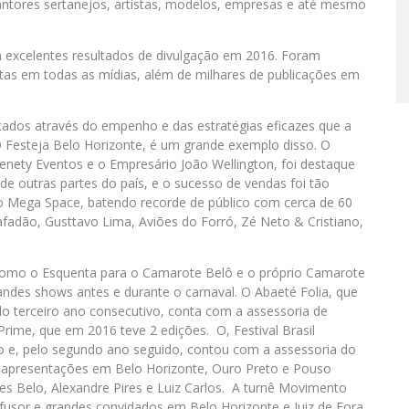
cantores sertanejos, artistas, modelos, empresas e até mesmo
 excelentes resultados de divulgação em 2016. Foram
otas em todas as mídias, além de milhares de publicações em
ados através do empenho e das estratégias eficazes que a
O Festeja Belo Horizonte, é um grande exemplo disso. O
Nenety Eventos e o Empresário João Wellington, foi destaque
e outras partes do país, e o sucesso de vendas foi tão
 o Mega Space, batendo recorde de público com cerca de 60
fadão, Gusttavo Lima, Aviões do Forró, Zé Neto & Cristiano,
omo o Esquenta para o Camarote Belô e o próprio Camarote
andes shows antes e durante o carnaval. O Abaeté Folia, que
lo terceiro ano consecutivo, conta com a assessoria de
me, que em 2016 teve 2 edições. O, Festival Brasil
ão e, pelo segundo ano seguido, contou com a assessoria do
apresentações em Belo Horizonte, Ouro Preto e Pouso
es Belo, Alexandre Pires e Luiz Carlos. A turnê Movimento
usor e grandes convidados em Belo Horizonte e Juiz de Fora.