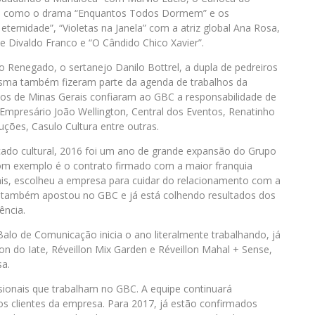
is, como o drama “Enquantos Todos Dormem” e os
 eternidade”, “Violetas na Janela” com a atriz global Ana Rosa,
 e Divaldo Franco e “O Cândido Chico Xavier”.
o Renegado, o sertanejo Danilo Bottrel, a dupla de pedreiros
sma também fizeram parte da agenda de trabalhos da
os de Minas Gerais confiaram ao GBC a responsabilidade de
Empresário João Wellington, Central dos Eventos, Renatinho
uções, Casulo Cultura entre outras.
ado cultural, 2016 foi um ano de grande expansão do Grupo
 exemplo é o contrato firmado com a maior franquia
is, escolheu a empresa para cuidar do relacionamento com a
ida também apostou no GBC e já está colhendo resultados dos
ência.
lo de Comunicação inicia o ano literalmente trabalhando, já
on do Iate, Réveillon Mix Garden e Réveillon Mahal + Sense,
sa.
sionais que trabalham no GBC. A equipe continuará
aos clientes da empresa. Para 2017, já estão confirmados