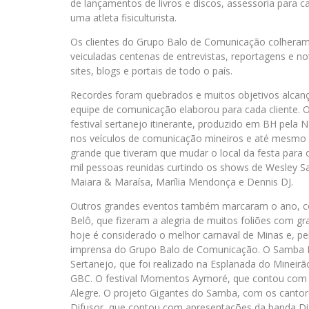
de lançamentos de livros e discos, assessoria para 
uma atleta fisiculturista.
Os clientes do Grupo Balo de Comunicação colheram
veiculadas centenas de entrevistas, reportagens e n
sites, blogs e portais de todo o país.
Recordes foram quebrados e muitos objetivos alcanç
equipe de comunicação elaborou para cada cliente. 
festival sertanejo itinerante, produzido em BH pela 
nos veículos de comunicação mineiros e até mesmo d
grande que tiveram que mudar o local da festa para
mil pessoas reunidas curtindo os shows de Wesley Sa
Maiara & Maraísa, Marília Mendonça e Dennis DJ.
Outros grandes eventos também marcaram o ano, c
Belô, que fizeram a alegria de muitos foliões com gr
hoje é considerado o melhor carnaval de Minas e, pe
imprensa do Grupo Balo de Comunicação. O Samba Pri
Sertanejo, que foi realizado na Esplanada do Mineir
GBC. O festival Momentos Aymoré, que contou com 
Alegre. O projeto Gigantes do Samba, com os cantor
Difusor, que contou com apresentações da banda Dif