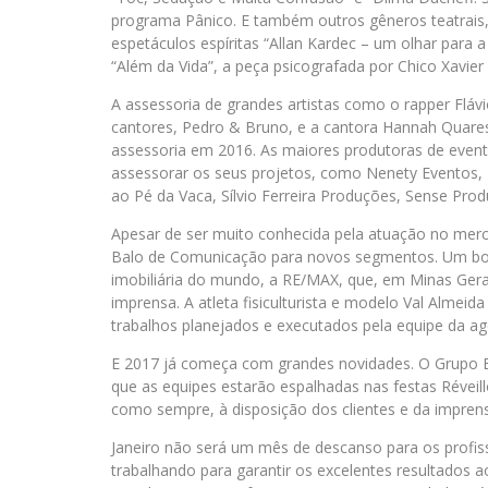
programa Pânico. E também outros gêneros teatra
espetáculos espíritas “Allan Kardec – um olhar para a
“Além da Vida”, a peça psicografada por Chico Xavier
A assessoria de grandes artistas como o rapper Flávi
cantores, Pedro & Bruno, e a cantora Hannah Quare
assessoria em 2016. As maiores produtoras de event
assessorar os seus projetos, como Nenety Eventos, 
ao Pé da Vaca, Sílvio Ferreira Produções, Sense Prod
Apesar de ser muito conhecida pela atuação no merc
Balo de Comunicação para novos segmentos. Um bom
imobiliária do mundo, a RE/MAX, que, em Minas Gera
imprensa. A atleta fisiculturista e modelo Val Alme
trabalhos planejados e executados pela equipe da ag
E 2017 já começa com grandes novidades. O Grupo Ba
que as equipes estarão espalhadas nas festas Réveill
como sempre, à disposição dos clientes e da impren
Janeiro não será um mês de descanso para os profis
trabalhando para garantir os excelentes resultados 