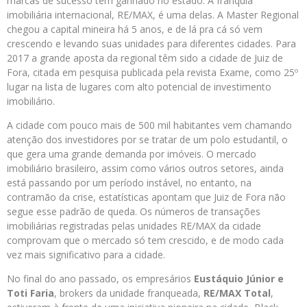
marcas de sucesso tem ganhado no estado. A franquia
imobiliária internacional, RE/MAX, é uma delas. A Master Regional
chegou a capital mineira há 5 anos, e de lá pra cá só vem
crescendo e levando suas unidades para diferentes cidades. Para
2017 a grande aposta da regional têm sido a cidade de Juiz de
Fora, citada em pesquisa publicada pela revista Exame, como 25º
lugar na lista de lugares com alto potencial de investimento
imobiliário.
A cidade com pouco mais de 500 mil habitantes vem chamando
atenção dos investidores por se tratar de um polo estudantil, o
que gera uma grande demanda por imóveis. O mercado
imobiliário brasileiro, assim como vários outros setores, ainda
está passando por um período instável, no entanto, na
contramão da crise, estatísticas apontam que Juiz de Fora não
segue esse padrão de queda. Os números de transações
imobiliárias registradas pelas unidades RE/MAX da cidade
comprovam que o mercado só tem crescido, e de modo cada
vez mais significativo para a cidade.
No final do ano passado, os empresários
Eustáquio Júnior e
Toti Faria
, brokers da unidade franqueada,
RE/MAX Total
,