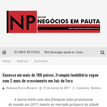
ÚLTIMAS NOTÍCIAS
Wetz Beverages aposta no “premium acessível” para democratizar a alta coquetelaria com garrafas de 1 litro
Home
Notícias
Economia
Apenas 20% das imobiliárias brasileiras utilizam IA e OLX quer mudar este cenário
Como a Cortex seduziu Google, AWS e McDonald’s com IA para o go-to-market
Sucesso em mais de 100 países, Franquia Imobiliária segue
com 2 anos de crescimento em Juiz de Fora
Democratização do malte: Proibida utiliza estratégia de custo-benefício para o lazer do brasileiro
Redacao Diario Mineiro
21 de março de 2017
Economia
,
Notícias
A marca eleita uma das franquias mais promissoras
do mundo em 2017, investe no mercado próspero da cidade