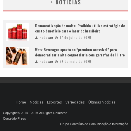
+ NOTÍCIAS
Democratização do malte: Proibida utiliza estratégia de
custo-benefício para o lazer do brasileiro
Redacao
17 de julho de 2026
Wetz Beverages aposta no “premium acessível” para
democratizar a alta coquetelaria com garrafas de 1 litro
Redacao
27 de maio de 2026
Home
Notícias
Esportes
Variedades
Últimas Notícias
Copyright © 2014 - 2019. All Rights Reserved.
Conteúdo Press
Grupo Conteúdo de Comunicação e Informação