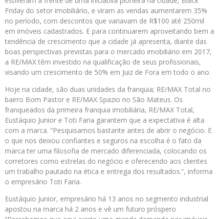
estiveram à frente de uma iniciativa pioneira na cidade, Black
Friday do setor imobiliário, e viram as vendas aumentarem 35%
no período, com descontos que variavam de R$100 até 250mil
em imóveis cadastrados. E para continuarem aproveitando bem a
tendência de crescimento que a cidade já apresenta, diante das
boas perspectivas previstas para o mercado imobiliário em 2017,
a RE/MAX têm investido na qualificação de seus profissionais,
visando um crescimento de 50% em Juiz de Fora em todo o ano.
Hoje na cidade, são duas unidades da franquia; RE/MAX Total no
bairro Bom Pastor e RE/MAX Spazio no São Mateus. Os
franqueados da primeira franquia imobiliária, RE/MAX Total,
Eustáquio Junior e Toti Faria garantem que a expectativa é alta
com a marca. “Pesquisamos bastante antes de abrir o negócio. E
o que nos deixou confiantes e seguros na escolha é o fato da
marca ter uma filosofia de mercado diferenciada, colocando os
corretores como estrelas do negócio e oferecendo aos clientes
um trabalho pautado na ética e entrega dos resultados.”, informa
o empresário Toti Faria.
Eustáquio Junior, empresário há 13 anos no segmento industrial
apostou na marca há 2 anos e vê um futuro próspero