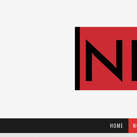
HOME
N