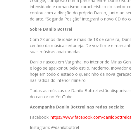
O single, composto numa parceria entre Danilo Bottre
intensidade e romantismo característico do cantor c
contou com a direção do próprio Danilo, junto ao s
de arte. “Segunda Posição” integrará o novo CD do c
Sobre Danilo Bottrel
Com 28 anos de idade e mais de 18 de carreira, Dan
cenário da música sertaneja. De voz firme e marcant
suas músicas apaixonadas.
Danilo nasceu em Varginha, no interior de Minas Gera
e logo se apaixonou pelo estilo. Moderno, inovador 
hoje em todo o estado o queridinho da nova geração
nas rádios do interior mineiro.
Todas as músicas de Danilo Bottrel estão disponíveis 
do cantor no YouTube.
Acompanhe Danilo Bottrel nas redes sociais:
Facebook:
https://www.facebook.com/danilobottrelc
Instagram: @danilobottrel