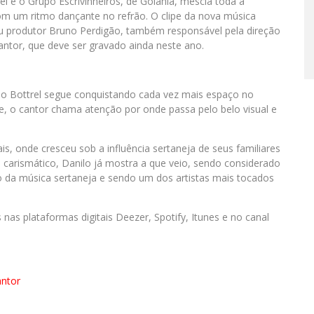
l e o Grupo Escrivinheiros, de Goiânia, mescla toda a
om um ritmo dançante no refrão. O clipe da nova música
eu produtor Bruno Perdigão, também responsável pela direção
antor, que deve ser gravado ainda neste ano.
ilo Bottrel segue conquistando cada vez mais espaço no
e, o cantor chama atenção por onde passa pelo belo visual e
is, onde cresceu sob a influência sertaneja de seus familiares
e carismático, Danilo já mostra a que veio, sendo considerado
 da música sertaneja e sendo um dos artistas mais tocados
nas plataformas digitais Deezer, Spotify, Itunes e no canal
antor