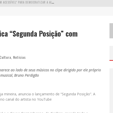
W
ETZ BEVERAGES APOSTA NO “PREMIUM ACESSÍVEL” PARA DEMOCRATIZAR A ALTA COQUETELARIA COM GARRAFAS DE 1 LITRO
A
PENAS 20% DAS IMOBILIÁRIAS BRASILEIRAS UTILIZAM IA E OLX QUER MUDAR ESTE CENÁRIO
C
OMO A CORTEX SEDUZIU GOOGLE, AWS E MCDONALD’S COM IA PARA O GO-TO-MARKET
sica “Segunda Posição” com
D
EMOCRATIZAÇÃO DO MALTE: PROIBIDA UTILIZA ESTRATÉGIA DE CUSTO-BENEFÍCIO PARA O LAZER DO BRASILEIRO
Cultura
,
Notícias
rece ao lado de seus músicos no clipe dirigido por ele próprio
 musical, Bruno Perdigão
eja mineira, anuncia o lançamento de “Segunda Posição”. A
l no canal do artista no YouTube