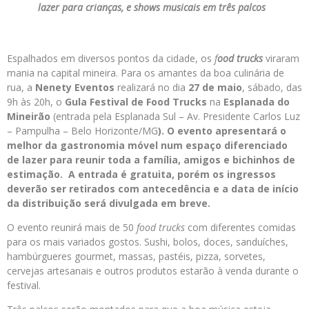
lazer para crianças, e shows musicais em três palcos
Espalhados em diversos pontos da cidade, os
f
ood trucks
viraram
mania na capital mineira. Para os amantes da boa culinária de
rua, a
Nenety Eventos
realizará no dia
27 de maio
, sábado, das
9h às 20h, o
Gula
Festival de Food Trucks
na
Esplanada do
Mineirão
(entrada pela Esplanada Sul – Av. Presidente Carlos Luz
– Pampulha – Belo Horizonte/MG
). O evento apresentará o
melhor da gastronomia móvel num espaço diferenciado
de lazer para reunir toda a família, amigos e bichinhos de
estimação. A entrada é gratuita, porém os ingressos
deverão ser retirados com antecedência e a data de início
da distribuição será divulgada em breve.
O evento reunirá mais de 50
food trucks
com diferentes comidas
para os mais variados gostos. Sushi, bolos, doces, sanduíches,
hambúrgueres gourmet, massas, pastéis, pizza, sorvetes,
cervejas artesanais e outros produtos estarão à venda durante o
festival.