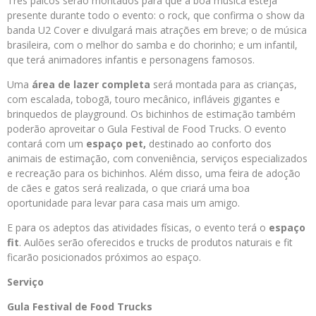
Três palcos serão montados para que a boa música esteja
presente durante todo o evento: o rock, que confirma o show da
banda U2 Cover e divulgará mais atrações em breve; o de música
brasileira, com o melhor do samba e do chorinho; e um infantil,
que terá animadores infantis e personagens famosos.
Uma
área de lazer completa
será montada para as crianças,
com escalada, tobogã, touro mecânico, infláveis gigantes e
brinquedos de playground. Os bichinhos de estimação também
poderão aproveitar o Gula Festival de Food Trucks. O evento
contará com um
espaço pet,
destinado ao conforto dos
animais de estimação, com conveniência, serviços especializados
e recreação para os bichinhos. Além disso, uma feira de adoção
de cães e gatos será realizada, o que criará uma boa
oportunidade para levar para casa mais um amigo.
E para os adeptos das atividades físicas, o evento terá o
espaço
fit
. Aulões serão oferecidos e trucks de produtos naturais e fit
ficarão posicionados próximos ao espaço.
Serviço
Gula Festival de Food Trucks