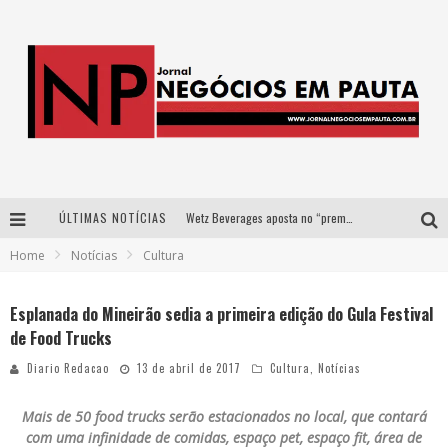
ÚLTIMAS NOTÍCIAS
Wetz Beverages aposta no “premium acessível” para democratizar a alta coquetelaria com garrafas de 1 litro
Home
Notícias
Cultura
Apenas 20% das imobiliárias brasileiras utilizam IA e OLX quer mudar este cenário
Como a Cortex seduziu Google, AWS e McDonald’s com IA para o go-to-market
Esplanada do Mineirão sedia a primeira edição do Gula Festival
de Food Trucks
Democratização do malte: Proibida utiliza estratégia de custo-benefício para o lazer do brasileiro
Diario Redacao
13 de abril de 2017
Cultura
,
Notícias
Mais de 50 food trucks serão estacionados no local, que contará
com uma infinidade de comidas, espaço pet, espaço fit, área de