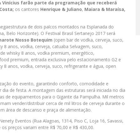
 Vinícius
farão parte da programação que receberá
Costa
;
os cantores
Henrique & Juliano
,
Maiara & Maraísa
,
egaestrutura de dois palcos montados na Esplanada do
, Belo Horizonte). O Festival Brasil Sertanejo 2017 será
amarote Nosso Botequim
(open bar de vodka, cerveja, suco,
y 8 anos, vodka, cerveja, catuaba Selvagem, suco,
de whisky 8 anos, vodka premium, energético,
n food premium, entrada exclusiva pelo estacionamento G2 e
y 8 anos, vodka, cerveja, suco, refrigerante e água, open
lização do evento, garantindo conforto, comodidade e
 dia de festa. A montagem das estruturas será iniciada no dia
das de equipamentos para o Gigante da Pampulha. Mil metros
mam vender/distribuir cerca de mil litros de cerveja durante o
ém área de descanso e praça de alimentação.
Nenety Eventos (Rua Alagoas, 1314, Piso C, Loja 16, Savassi,
e os preços variam entre R$ 70,00 e R$ 430,00.