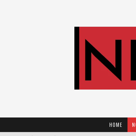
HOME
N