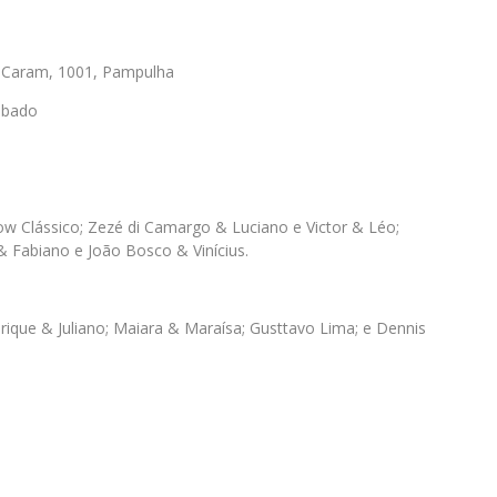
o Caram, 1001, Pampulha
ábado
w Clássico; Zezé di Camargo & Luciano e Victor & Léo;
& Fabiano e João Bosco & Vinícius.
que & Juliano; Maiara & Maraísa; Gusttavo Lima; e Dennis