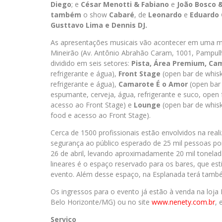
Diego
; e
César Menotti & Fabiano
e
João Bosco &
também
o show
Cabaré
, de
Leonardo
e
Eduardo 
Gusttavo Lima
e
Dennis DJ
.
As apresentações musicais vão acontecer em uma m
Mineirão (Av. Antônio Abrahão Caram, 1001, Pampulha
dividido em seis setores:
Pista, Área Premium, C
refrigerante e água),
Front Stage
(open bar de whisk
refrigerante e água),
Camarote É o Amor
(open bar 
espumante, cerveja, água, refrigerante e suco, ope
acesso ao Front Stage) e
Lounge
(open bar de whisk
food e acesso ao Front Stage).
Cerca de 1500 profissionais estão envolvidos na rea
segurança ao público esperado de 25 mil pessoas por
26 de abril, levando aproximadamente 20 mil tonela
lineares é o espaço reservado para os bares, que esti
evento. Além desse espaço, na Esplanada terá tamb
Os ingressos para o evento já estão à venda na loja 
Belo Horizonte/MG) ou no site
www.nenety.com.br
, 
Serviço