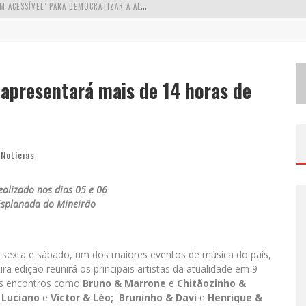
W
ETZ BEVERAGES APOSTA NO “PREMIUM ACESSÍVEL” PARA DEMOCRATIZAR A ALTA COQUETELARIA COM GARRAFAS DE 1 LITRO
A
PENAS 20% DAS IMOBILIÁRIAS BRASILEIRAS UTILIZAM IA E OLX QUER MUDAR ESTE CENÁRIO
C
OMO A CORTEX SEDUZIU GOOGLE, AWS E MCDONALD’S COM IA PARA O GO-TO-MARKET
 apresentará mais de 14 horas de
D
EMOCRATIZAÇÃO DO MALTE: PROIBIDA UTILIZA ESTRATÉGIA DE CUSTO-BENEFÍCIO PARA O LAZER DO BRASILEIRO
,
Notícias
ealizado nos dias 05 e 06
Esplanada do Mineirão
,
sexta e sábado, um dos maiores eventos de música do país,
ira edição reunirá os principais artistas da atualidade em 9
es encontros como
Bruno & Marrone
e
Chitãozinho &
 Luciano
e
Victor & Léo;
Bruninho & Davi
e
Henrique &