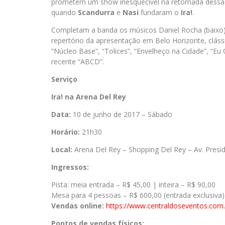
prometem um show inesquecível na retomada dessa h
quando
Scandurra
e
Nasi
fundaram o
Ira!
.
Completam a banda os músicos Daniel Rocha (baixo), 
repertório da apresentação em Belo Horizonte, cláss
“Núcleo Base”, “Tolices”, “Envelheço na Cidade”, “Eu
recente “ABCD”.
Serviço
Ira! na Arena Del Rey
Data:
10 de junho de 2017 – Sábado
Horário:
21h30
Local:
Arena Del Rey – Shopping Del Rey – Av. Presi
Ingressos:
Pista: meia entrada – R$ 45,00 | inteira – R$ 90,00
Mesa para 4 pessoas – R$ 600,00 (entrada exclusiva)
Vendas online:
https://www.centraldoseventos.com
Pontos de vendas físicos: