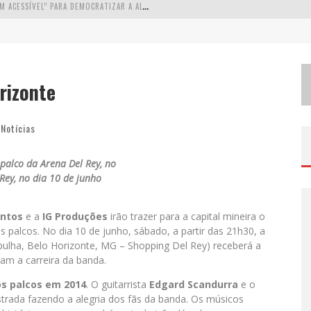
A
PENAS 20% DAS IMOBILIÁRIAS BRASILEIRAS UTILIZAM IA E OLX QUER MUDAR ESTE CENÁRIO
C
OMO A CORTEX SEDUZIU GOOGLE, AWS E MCDONALD’S COM IA PARA O GO-TO-MARKET
D
EMOCRATIZAÇÃO DO MALTE: PROIBIDA UTILIZA ESTRATÉGIA DE CUSTO-BENEFÍCIO PARA O LAZER DO BRASILEIRO
rizonte
,
Notícias
palco da Arena Del Rey, no
Rey, no dia 10 de junho
entos
e a
IG Produções
irão trazer para a capital mineira o
palcos. No dia 10 de junho, sábado, a partir das 21h30, a
pulha, Belo Horizonte, MG – Shopping Del Rey) receberá a
m a carreira da banda.
os palcos em 2014
. O guitarrista
Edgard Scandurra
e o
rada fazendo a alegria dos fãs da banda. Os músicos