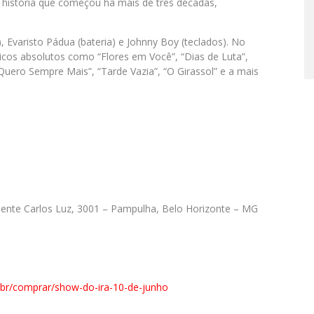
istória que começou há mais de três décadas,
Evaristo Pádua (bateria) e Johnny Boy (teclados). No
icos absolutos como “Flores em Você”, “Dias de Luta”,
 Quero Sempre Mais”, “Tarde Vazia”, “O Girassol” e a mais
dente Carlos Luz, 3001 – Pampulha, Belo Horizonte – MG
.br/comprar/show-do-ira-10-de-junho