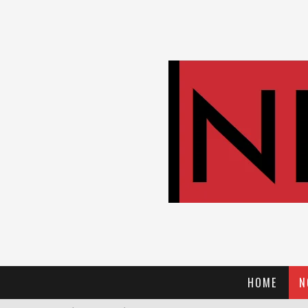
HOME
N