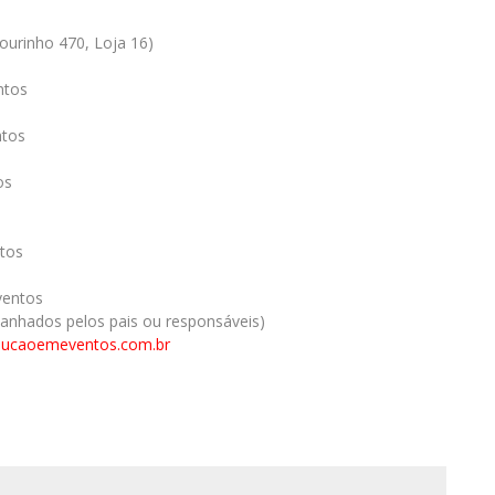
ourinho 470, Loja 16)
ntos
ntos
os
tos
ventos
nhados pelos pais ou responsáveis)
lucaoemeventos.com.br