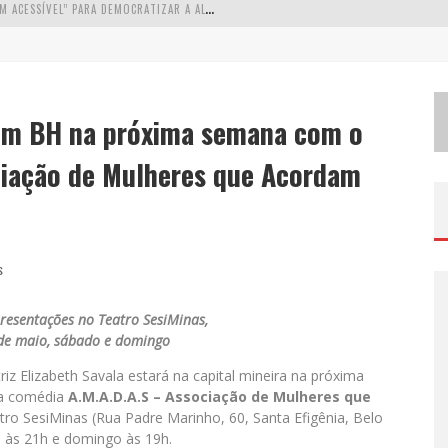
W
ETZ BEVERAGES APOSTA NO “PREMIUM ACESSÍVEL” PARA DEMOCRATIZAR A ALTA COQUETELARIA COM GARRAFAS DE 1 LITRO
A
PENAS 20% DAS IMOBILIÁRIAS BRASILEIRAS UTILIZAM IA E OLX QUER MUDAR ESTE CENÁRIO
C
OMO A CORTEX SEDUZIU GOOGLE, AWS E MCDONALD’S COM IA PARA O GO-TO-MARKET
 em BH na próxima semana com o
D
EMOCRATIZAÇÃO DO MALTE: PROIBIDA UTILIZA ESTRATÉGIA DE CUSTO-BENEFÍCIO PARA O LAZER DO BRASILEIRO
ciação de Mulheres que Acordam
s
presentações no Teatro SesiMinas,
 de maio, sábado e domingo
triz Elizabeth Savala estará na capital mineira na próxima
 a comédia
A.M.A.D.A.S – Associação de Mulheres que
tro SesiMinas (Rua Padre Marinho, 60, Santa Efigênia, Belo
 às 21h e domingo às 19h.