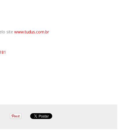
elo site
www.tudus.com.br
7181