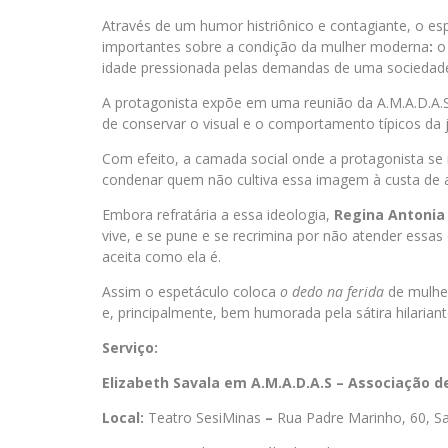
Através de um humor histriônico e contagiante, o e
importantes sobre a condição da mulher moderna
:
o
idade pressionada pelas demandas de uma sociedade c
A protagonista expõe em uma reunião da A.M.A.D.A.S,
de conservar o visual e o comportamento típicos da j
Com efeito, a camada social onde a protagonista se
condenar quem não cultiva essa imagem à custa de aca
Embora refratária a essa ideologia,
Regina Antoni
vive, e se pune e se recrimina por não atender essas
aceita como ela é.
Assim o espetáculo coloca
o dedo na ferida
de mulher
e, principalmente, bem humorada pela sátira hilaria
Serviço:
Elizabeth Savala em A.M.A.D.A.S – Associação
Local:
Teatro SesiMinas
–
Rua Padre Marinho, 60, Sa