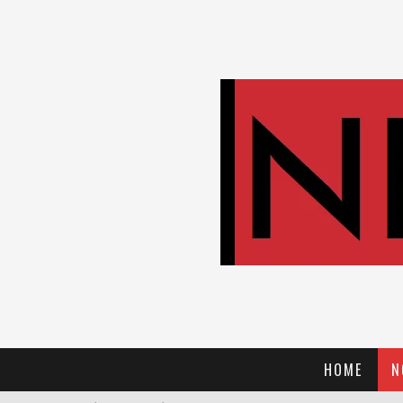
HOME
N