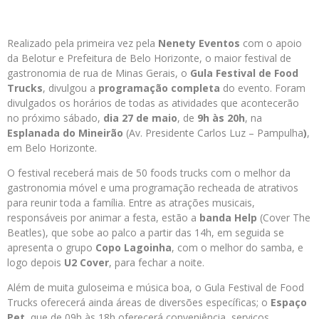
Realizado pela primeira vez pela
Nenety Eventos
com o apoio
da Belotur e Prefeitura de Belo Horizonte, o maior festival de
gastronomia de rua de Minas Gerais, o
Gula Festival de Food
Trucks
, divulgou a
programação completa
do evento. Foram
divulgados os horários de todas as atividades que acontecerão
no próximo sábado,
dia 27 de maio
, de
9h às 20h
, na
Esplanada do Mineirão
(Av. Presidente Carlos Luz – Pampulha
)
,
em Belo Horizonte.
O festival receberá mais de 50 foods trucks com o melhor da
gastronomia móvel e uma programação recheada de atrativos
para reunir toda a família. Entre as atrações musicais,
responsáveis por animar a festa, estão a
banda Help
(Cover The
Beatles), que sobe ao palco a partir das 14h, em seguida se
apresenta o grupo
Copo Lagoinha
, com o melhor do samba, e
logo depois
U2 Cover
, para fechar a noite.
Além de muita guloseima e música boa, o Gula Festival de Food
Trucks oferecerá ainda áreas de diversões específicas; o
Espaço
Pet
, que de 09h às 18h oferecerá conveniência, serviços