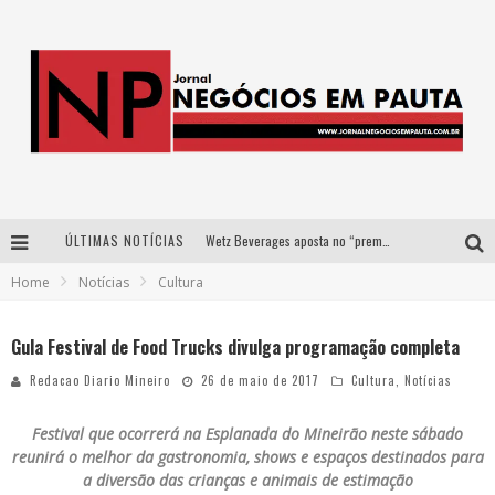
ÚLTIMAS NOTÍCIAS
Wetz Beverages aposta no “premium acessível” para democratizar a alta coquetelaria com garrafas de 1 litro
Home
Notícias
Cultura
Apenas 20% das imobiliárias brasileiras utilizam IA e OLX quer mudar este cenário
Como a Cortex seduziu Google, AWS e McDonald’s com IA para o go-to-market
Gula Festival de Food Trucks divulga programação completa
Democratização do malte: Proibida utiliza estratégia de custo-benefício para o lazer do brasileiro
Redacao Diario Mineiro
26 de maio de 2017
Cultura
,
Notícias
Festival que ocorrerá na Esplanada do Mineirão neste sábado
reunirá o melhor da gastronomia, shows e espaços destinados para
a diversão das crianças e animais de estimação