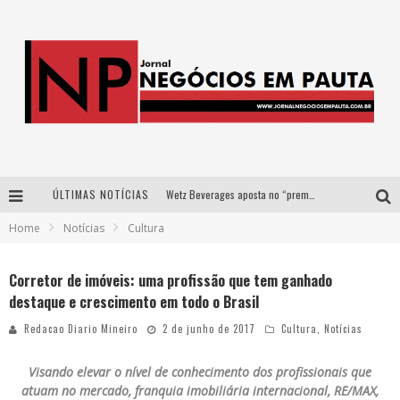
ÚLTIMAS NOTÍCIAS
Wetz Beverages aposta no “premium acessível” para democratizar a alta coquetelaria com garrafas de 1 litro
Home
Notícias
Cultura
Apenas 20% das imobiliárias brasileiras utilizam IA e OLX quer mudar este cenário
Como a Cortex seduziu Google, AWS e McDonald’s com IA para o go-to-market
Corretor de imóveis: uma profissão que tem ganhado
destaque e crescimento em todo o Brasil
Democratização do malte: Proibida utiliza estratégia de custo-benefício para o lazer do brasileiro
Redacao Diario Mineiro
2 de junho de 2017
Cultura
,
Notícias
Visando elevar o nível de conhecimento dos profissionais que
atuam no mercado, franquia imobiliária internacional, RE/MAX,