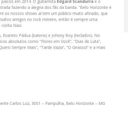
 palcos em 2014. O guitarrista
Edgard Scandurra
e o
rada fazendo a alegria dos fãs da banda. “Belo Horizonte é
pre os nossos shows aí tem um público muito afinado, que
muitos amigos no rock mineiro, então é sempre uma
 conta Nasi.
Evaristo Pádua (bateria) e Johnny Boy (teclados). No
icos absolutos como “Flores em Você”, “Dias de Luta”,
 Quero Sempre Mais”, “Tarde Vazia”, “O Girassol” e a mais
dente Carlos Luz, 3001 – Pampulha, Belo Horizonte – MG