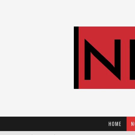
HOME
N