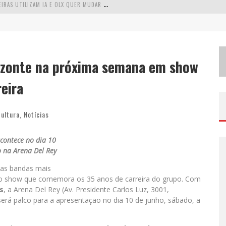
A
PENAS 20% DAS IMOBILIÁRIAS BRASILEIRAS UTILIZAM IA E OLX QUER MUDAR ESTE CENÁRIO
C
OMO A CORTEX SEDUZIU GOOGLE, AWS E MCDONALD’S COM IA PARA O GO-TO-MARKET
D
EMOCRATIZAÇÃO DO MALTE: PROIBIDA UTILIZA ESTRATÉGIA DE CUSTO-BENEFÍCIO PARA O LAZER DO BRASILEIRO
rizonte na próxima semana em show
W
ETZ BEVERAGES APOSTA NO “PREMIUM ACESSÍVEL” PARA DEMOCRATIZAR A ALTA COQUETELARIA COM GARRAFAS DE 1 LITRO
eira
ultura
,
Notícias
contece no dia 10
 na Arena Del Rey
das bandas mais
o show que comemora os 35 anos de carreira do grupo. Com
s
, a Arena Del Rey (Av. Presidente Carlos Luz, 3001,
erá palco para a apresentação no dia 10 de junho, sábado, a