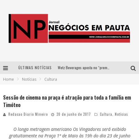
ÚLTIMAS NOTÍCIAS
Wetz Beverages aposta no “premium acessível” para democratizar a alta coquetelaria com garrafas de 1 litro
Home
Notícias
Cultura
Apenas 20% das imobiliárias brasileiras utilizam IA e OLX quer mudar este cenário
Como a Cortex seduziu Google, AWS e McDonald’s com IA para o go-to-market
Sessão de cinema na praça é atração para toda a família em
Timóteo
Democratização do malte: Proibida utiliza estratégia de custo-benefício para o lazer do brasileiro
Redacao Diario Mineiro
20 de junho de 2017
Cultura
,
Notícias
O longa metragem americano Os Vingadores será exibido
gratuitamente na Praça 1º de Maio
às 19h do dia 23 de junho