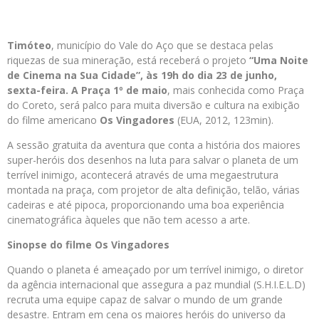
Timóteo
, município do Vale do Aço que se destaca pelas
riquezas de sua mineração, está receberá o projeto
“Uma Noite
de Cinema na Sua Cidade”
, às 19h do
dia 23 de junho
,
sexta-feira. A
Praça 1º de maio
, mais conhecida como Praça
do Coreto, será palco para muita diversão e cultura na exibição
do filme americano
Os Vingadores
(EUA, 2012, 123min).
A sessão gratuita da aventura que conta a história dos maiores
super-heróis dos desenhos na luta para salvar o planeta de um
terrível inimigo, acontecerá através de uma megaestrutura
montada na praça, com projetor de alta definição, telão, várias
cadeiras e até pipoca, proporcionando uma boa experiência
cinematográfica àqueles que não tem acesso a arte.
Sinopse do filme Os Vingadores
Quando o planeta é ameaçado por um terrível inimigo, o diretor
da agência internacional que assegura a paz mundial (S.H.I.E.L.D)
recruta uma equipe capaz de salvar o mundo de um grande
desastre. Entram em cena os maiores heróis do universo da