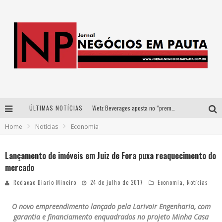
ÚLTIMAS NOTÍCIAS
Wetz Beverages aposta no “premium acessível” para democratizar a alta coquetelaria com garrafas de 1 litro
Home
Notícias
Economia
Apenas 20% das imobiliárias brasileiras utilizam IA e OLX quer mudar este cenário
Como a Cortex seduziu Google, AWS e McDonald’s com IA para o go-to-market
Lançamento de imóveis em Juiz de Fora puxa reaquecimento do
mercado
Democratização do malte: Proibida utiliza estratégia de custo-benefício para o lazer do brasileiro
Redacao Diario Mineiro
24 de julho de 2017
Economia
,
Notícias
O novo empreendimento lançado pela Larivoir Engenharia, com
garantia e financiamento enquadrados no projeto Minha Casa