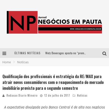
ÚLTIMAS NOTÍCIAS
Wetz Beverages aposta no “premium acessível” para democratizar a alta coquetelaria com garrafas de 1 litro
Home
Notícias
Apenas 20% das imobiliárias brasileiras utilizam IA e OLX quer mudar este cenário
Como a Cortex seduziu Google, AWS e McDonald’s com IA para o go-to-market
Qualificação dos profissionais é estratégia da RE/MAX para
atrair novos consumidores com o reaquecimento do mercado
Democratização do malte: Proibida utiliza estratégia de custo-benefício para o lazer do brasileiro
imobiliário previsto para o segundo semestre
Redacao Diario Mineiro
12 de julho de 2017
Notícias
A expectativa divulgada pelo Banco Central é de alta nos negócios