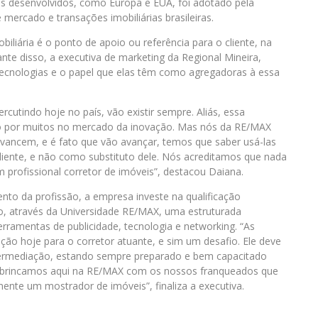
s desenvolvidos, como Europa e EUA, foi adotado pela
 mercado e transações imobiliárias brasileiras.
biliária é o ponto de apoio ou referência para o cliente, na
nte disso, a executiva de marketing da Regional Mineira,
tecnologias e o papel que elas têm como agregadoras à essa
rcutindo hoje no país, vão existir sempre. Aliás, essa
 por muitos no mercado da inovação. Mas nós da RE/MAX
vancem, e é fato que vão avançar, temos que saber usá-las
liente, e não como substituto dele. Nós acreditamos que nada
m profissional corretor de imóveis”, destacou Daiana.
to da profissão, a empresa investe na qualificação
o, através da Universidade RE/MAX, uma estruturada
rramentas de publicidade, tecnologia e networking. “As
o hoje para o corretor atuante, e sim um desafio. Ele deve
ntermediação, estando sempre preparado e bem capacitado
é brincamos aqui na RE/MAX com os nossos franqueados que
nte um mostrador de imóveis”, finaliza a executiva.