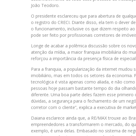
João Teodoro.
O presidente esclareceu que para abertura de qualque
o registro do CRECI. Diante disso, ela tem o dever d
o funcionamento, inclusive os que dizem respeito ao
pode ser feito por profissionais corretores de imóveis
Longe de acabar a polêmica discussão sobre os novos
atenção da mídia, a maior franquia imobiliária do m
reforçou a importância da presença física de especia
Para a franquia, a popularização da internet mudou
imobiliário, mas em todos os setores da economia.
tecnológica é vista apenas como aliada, e não como
pessoas hoje passam bastante tempo do dia olhando 
diferente. Uma boa parte deles fazem esse primeiro c
dúvidas, a segurança para o fechamento de um negó
corretor com o cliente”, explica a executiva de mar
Daiana esclarece ainda que, a RE/MAX trouxe ao Bras
empreendedores a transformarem o mercado, do que
exemplo, é uma delas. Embasado no sistema de negoc