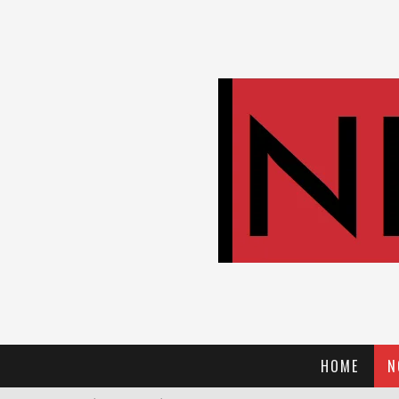
HOME
N