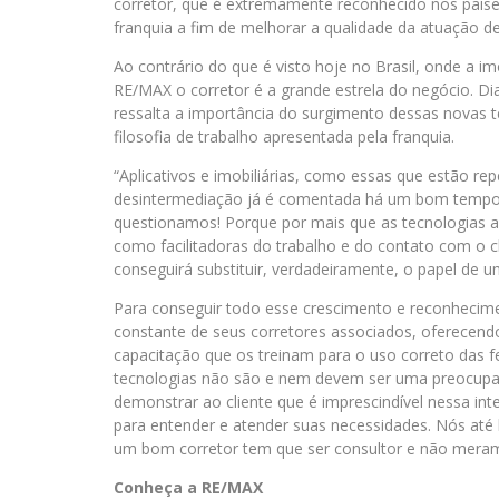
corretor, que é extremamente reconhecido nos paíse
franquia a fim de melhorar a qualidade da atuação de
Ao contrário do que é visto hoje no Brasil, onde a imo
RE/MAX o corretor é a grande estrela do negócio. Dia
ressalta a importância do surgimento dessas novas 
filosofia de trabalho apresentada pela franquia.
“Aplicativos e imobiliárias, como essas que estão repe
desintermediação já é comentada há um bom tempo
questionamos! Porque por mais que as tecnologias a
como facilitadoras do trabalho e do contato com o c
conseguirá substituir, verdadeiramente, o papel de u
Para conseguir todo esse crescimento e reconhecimen
constante de seus corretores associados, oferecend
capacitação que os treinam para o uso correto das fe
tecnologias não são e nem devem ser uma preocupaçã
demonstrar ao cliente que é imprescindível nessa i
para entender e atender suas necessidades. Nós at
um bom corretor tem que ser consultor e não merame
Conheça a RE/MAX