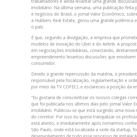
trabalhadores e ainda levantar uma grande discussã
imobiliário. Na última semana, uma publicação feita
e negócios do Brasil, o jornal Valor Econômico, so
a Hubbers Real Estate, gerou uma grande polêmica en
o país.
É que, segundo a divulgação, a empresa que promete s
modelos de inovação do Uber e do Airbnb. A proposta 
em negociações imobiliárias, conectando, diretamen
empreendimento levantou discussões que envolvem a
consumidor.
Devido a grande repercussão da matéria, o presiden
responsável pela fiscalização, regulamentação e ord
por meio da TV COFECI, e esclareceu a posição da en
“Eu gostaria de conscientizar os nossos colegas corr
que foi publicada nos últimos dias pelo jornal Valo
imobiliário. Publicou-se que está surgindo uma nova
do corretor. Por isso eu queria tranquilizar os profi
está atento, e imediatamente após tomarmos conhec
São Paulo, onde está localizada a sede da startup, f
desenvolvimento de todo esse processo de instalação