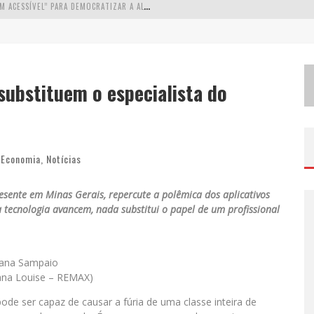
W
ETZ BEVERAGES APOSTA NO “PREMIUM ACESSÍVEL” PARA DEMOCRATIZAR A ALTA COQUETELARIA COM GARRAFAS DE 1 LITRO
A
PENAS 20% DAS IMOBILIÁRIAS BRASILEIRAS UTILIZAM IA E OLX QUER MUDAR ESTE CENÁRIO
C
OMO A CORTEX SEDUZIU GOOGLE, AWS E MCDONALD’S COM IA PARA O GO-TO-MARKET
 substituem o especialista do
D
EMOCRATIZAÇÃO DO MALTE: PROIBIDA UTILIZA ESTRATÉGIA DE CUSTO-BENEFÍCIO PARA O LAZER DO BRASILEIRO
Economia
,
Notícias
sente em Minas Gerais, repercute a polêmica dos aplicativos
a tecnologia avancem, nada substitui o papel de um profissional
ana Sampaio
ana Louise – REMAX)
pode ser capaz de causar a fúria de uma classe inteira de