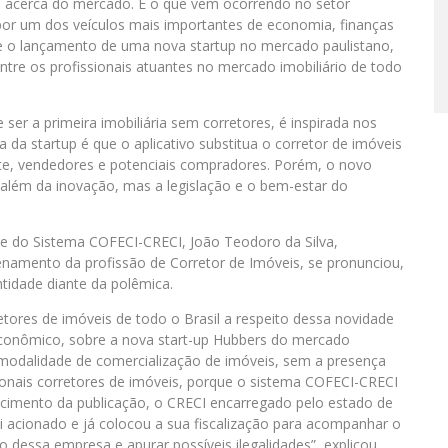
o acerca do mercado. É o que vem ocorrendo no setor
 por um dos veículos mais importantes de economia, finanças
bre o lançamento de uma nova startup no mercado paulistano,
tre os profissionais atuantes no mercado imobiliário de todo
er a primeira imobiliária sem corretores, é inspirada nos
da startup é que o aplicativo substitua o corretor de imóveis
te, vendedores e potenciais compradores. Porém, o novo
lém da inovação, mas a legislação e o bem-estar do
te do Sistema COFECI-CRECI, João Teodoro da Silva,
enamento da profissão de Corretor de Imóveis, se pronunciou,
tidade diante da polêmica.
etores de imóveis de todo o Brasil a respeito dessa novidade
r Econômico, sobre a nova start-up Hubbers do mercado
 modalidade de comercialização de imóveis, sem a presença
ssionais corretores de imóveis, porque o sistema COFECI-CRECI
imento da publicação, o CRECI encarregado pelo estado de
oi acionado e já colocou a sua fiscalização para acompanhar o
 dessa empresa e apurar possíveis ilegalidades”, explicou