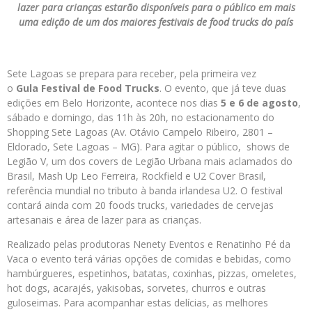
lazer para crianças estarão disponíveis para o público em mais
uma edição de um dos maiores festivais de food trucks do país
Sete Lagoas se prepara para receber, pela primeira vez
o
Gula Festival de Food Trucks
. O evento, que já teve duas
edições em Belo Horizonte, acontece nos dias
5 e 6 de agosto
,
sábado e domingo, das 11h às 20h, no estacionamento do
Shopping Sete Lagoas (Av. Otávio Campelo Ribeiro, 2801 –
Eldorado, Sete Lagoas – MG). Para agitar o público, shows de
Legião V, um dos covers de Legião Urbana mais aclamados do
Brasil, Mash Up Leo Ferreira, Rockfield e U2 Cover Brasil,
referência mundial no tributo à banda irlandesa U2. O festival
contará ainda com 20 foods trucks, variedades de cervejas
artesanais e área de lazer para as crianças.
Realizado pelas produtoras Nenety Eventos e Renatinho Pé da
Vaca o evento terá várias opções de comidas e bebidas, como
hambúrgueres, espetinhos, batatas, coxinhas, pizzas, omeletes,
hot dogs, acarajés, yakisobas, sorvetes, churros e outras
guloseimas. Para acompanhar estas delícias, as melhores