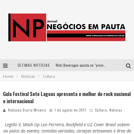
ÚLTIMAS NOTÍCIAS
Wetz Beverages aposta no “premium acessível” para democratizar a alta coquetelaria com garrafas de 1 litro
Home
Notícias
Cultura
Apenas 20% das imobiliárias brasileiras utilizam IA e OLX quer mudar este cenário
Como a Cortex seduziu Google, AWS e McDonald’s com IA para o go-to-market
Gula Festival Sete Lagoas apresenta o melhor do rock nacional
e internacional
Democratização do malte: Proibida utiliza estratégia de custo-benefício para o lazer do brasileiro
Redacao Diario Mineiro
1 de agosto de 2017
Cultura
,
Notícias
Legião V, Mash Up Leo Ferreira, Rockfield e U2 Cover Brasil
sobem
ao palco do evento; comidas variadas, cervejas artesanais e área de