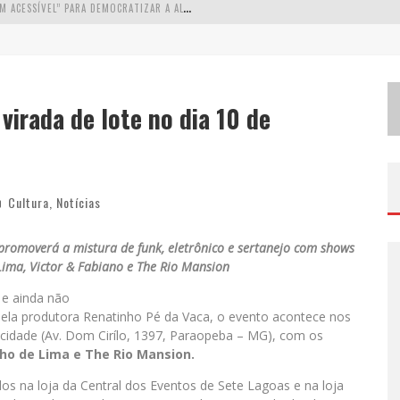
W
ETZ BEVERAGES APOSTA NO “PREMIUM ACESSÍVEL” PARA DEMOCRATIZAR A ALTA COQUETELARIA COM GARRAFAS DE 1 LITRO
A
PENAS 20% DAS IMOBILIÁRIAS BRASILEIRAS UTILIZAM IA E OLX QUER MUDAR ESTE CENÁRIO
C
OMO A CORTEX SEDUZIU GOOGLE, AWS E MCDONALD’S COM IA PARA O GO-TO-MARKET
virada de lote no dia 10 de
D
EMOCRATIZAÇÃO DO MALTE: PROIBIDA UTILIZA ESTRATÉGIA DE CUSTO-BENEFÍCIO PARA O LAZER DO BRASILEIRO
Cultura
,
Notícias
, promoverá a mistura de funk, eletrônico e sertanejo com shows
ima, Victor & Fabiano e The Rio Mansion
l
e ainda não
 pela produtora Renatinho Pé da Vaca, o evento acontece nos
 cidade (Av. Dom Cirílo, 1397, Paraopeba – MG), com os
nho de Lima e The Rio Mansion.
os na loja da Central dos Eventos de Sete Lagoas e na loja