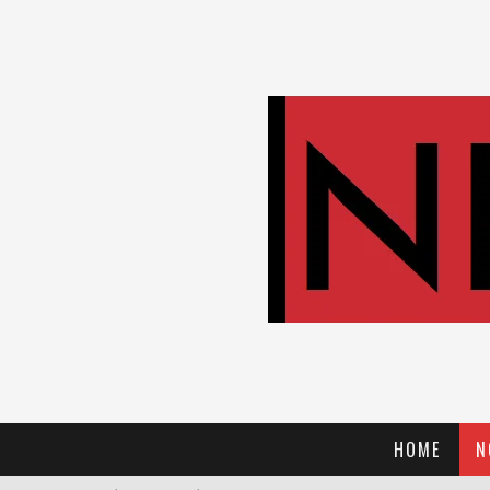
HOME
N