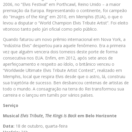
2006, no “Elvis Festival” em Porthcawl, Reino Unido – a maior
premiação da Europa. Representando o continente, foi campeão
do “Images of the King” em 2010, em Memphis (EUA), o que o
levou a disputar o “World Champion Elvis Tribute Artist”. Foi eleito
vitorioso tanto pelo júri oficial como pelo público.
Quando faturou um novo prêmio internacional em Nova York, a
“indústria Elvis” despertou para aquele fenômeno. Era a primeira
vez que alguém vencera dois torneios deste porte de forma
consecutiva nos EUA. Enfim, em 2012, após sete anos de
aperfeiçoamento e respeito ao ídolo, o britânico venceu o
“Worldwide Ultimate Elvis Tribute Artist Contest”, realizado em
Memphis, local que respira Elvis desde que o astro, lá, construiu
sua trajetória de sucesso. Ben desbancou centenas de artistas de
todo o mundo. A consagração na terra do Rei transformou sua
carreira e o lançou em turnês por vários países.
Serviço
Musical
Elvis Tribute
,
The Kings Is Back
em Belo Horizonte
Data:
18 de outubro, quarta-feira