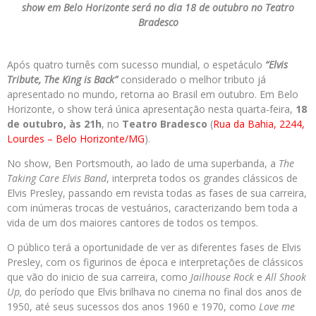
show em Belo Horizonte será no dia 18 de outubro no Teatro
Bradesco
Após quatro turnês com sucesso mundial, o espetáculo
“Elvis
Tribute, The King is Back”
considerado o melhor tributo já
apresentado no mundo, retorna ao Brasil em outubro. Em Belo
Horizonte, o show terá única apresentação nesta quarta-feira,
18
de outubro, às 21h
, no
Teatro Bradesco
(
Rua da Bahia, 2244,
Lourdes – Belo Horizonte/MG
).
No show, Ben Portsmouth, ao lado de uma superbanda, a
The
Taking Care Elvis Band
, interpreta todos os grandes clássicos de
Elvis Presley, passando em revista todas as fases de sua carreira,
com inúmeras trocas de vestuários, caracterizando bem toda a
vida de um dos maiores cantores de todos os tempos.
O público terá a oportunidade de ver as diferentes fases de Elvis
Presley, com os figurinos de época e interpretações de clássicos
que vão do inicio de sua carreira, como
Jailhouse Rock
e
All Shook
Up,
do período que Elvis brilhava no cinema no final dos anos de
1950, até seus sucessos dos anos 1960 e 1970, como
Love me