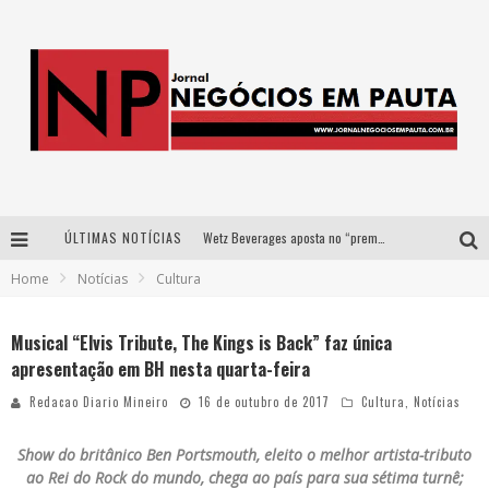
ÚLTIMAS NOTÍCIAS
Wetz Beverages aposta no “premium acessível” para democratizar a alta coquetelaria com garrafas de 1 litro
Home
Notícias
Cultura
Apenas 20% das imobiliárias brasileiras utilizam IA e OLX quer mudar este cenário
Como a Cortex seduziu Google, AWS e McDonald’s com IA para o go-to-market
Musical “Elvis Tribute, The Kings is Back” faz única
apresentação em BH nesta quarta-feira
Democratização do malte: Proibida utiliza estratégia de custo-benefício para o lazer do brasileiro
Redacao Diario Mineiro
16 de outubro de 2017
Cultura
,
Notícias
Show do britânico Ben Portsmouth, eleito o melhor artista-tributo
ao Rei do Rock do mundo, chega ao país para sua sétima turnê;