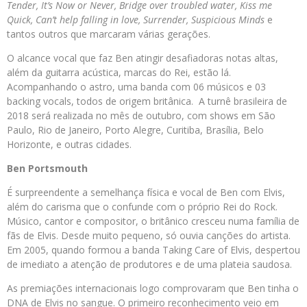
Tender, It’s Now or Never, Bridge over troubled water, Kiss me
Quick, Can’t help falling in love, Surrender, Suspicious Minds
e
tantos outros que marcaram várias gerações.
O alcance vocal que faz Ben atingir desafiadoras notas altas,
além da guitarra acústica, marcas do Rei, estão lá.
Acompanhando o astro, uma banda com 06 músicos e 03
backing vocals, todos de origem britânica. A turnê brasileira de
2018 será realizada no mês de outubro, com shows em São
Paulo, Rio de Janeiro, Porto Alegre, Curitiba, Brasília, Belo
Horizonte, e outras cidades.
Ben Portsmouth
É surpreendente a semelhança física e vocal de Ben com Elvis,
além do carisma que o confunde com o próprio Rei do Rock.
Músico, cantor e compositor, o britânico cresceu numa família de
fãs de Elvis. Desde muito pequeno, só ouvia canções do artista.
Em 2005, quando formou a banda Taking Care of Elvis, despertou
de imediato a atenção de produtores e de uma plateia saudosa.
As premiações internacionais logo comprovaram que Ben tinha o
DNA de Elvis no sangue. O primeiro reconhecimento veio em