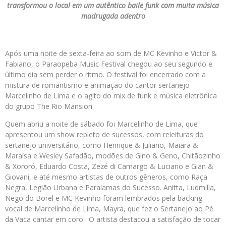
transformou o local em um autêntico baile funk com muita música
madrugada adentro
Após uma noite de sexta-feira ao som de MC Kevinho e Victor &
Fabiano, o Paraopeba Music Festival chegou ao seu segundo e
último dia sem perder o ritmo. O festival foi encerrado com a
mistura de romantismo e animação do cantor sertanejo
Marcelinho de Lima e o agito do mix de funk e música eletrônica
do grupo The Rio Mansion.
Quem abriu a noite de sábado foi Marcelinho de Lima, que
apresentou um show repleto de sucessos, com releituras do
sertanejo universitário, como Henrique & Juliano, Maiara &
Maraísa e Wesley Safadão, modões de Gino & Geno, Chitãozinho
& Xororó, Eduardo Costa, Zezé di Camargo & Luciano e Gian &
Giovani, e até mesmo artistas de outros gêneros, como Raça
Negra, Legião Urbana e Paralamas do Sucesso. Anitta, Ludmilla,
Nego do Borel e MC Kevinho foram lembrados pela backing
vocal de Marcelinho de Lima, Mayra, que fez o Sertanejo ao Pé
da Vaca cantar em coro. O artista destacou a satisfação de tocar