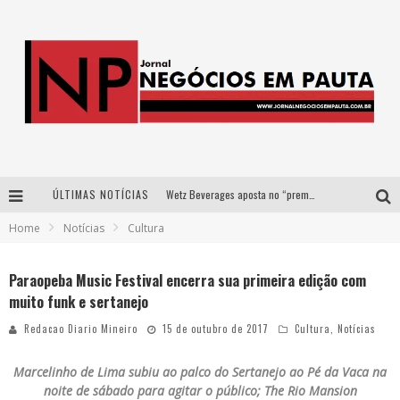
ÚLTIMAS NOTÍCIAS
Wetz Beverages aposta no “premium acessível” para democratizar a alta coquetelaria com garrafas de 1 litro
Home
Notícias
Cultura
Apenas 20% das imobiliárias brasileiras utilizam IA e OLX quer mudar este cenário
Como a Cortex seduziu Google, AWS e McDonald’s com IA para o go-to-market
Paraopeba Music Festival encerra sua primeira edição com
muito funk e sertanejo
Democratização do malte: Proibida utiliza estratégia de custo-benefício para o lazer do brasileiro
Redacao Diario Mineiro
15 de outubro de 2017
Cultura
,
Notícias
Marcelinho de Lima subiu ao palco do Sertanejo ao Pé da Vaca na
noite de sábado para agitar o público; The Rio Mansion