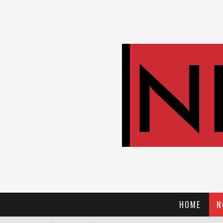
HOME
N