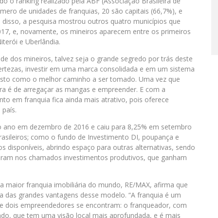
do o ranking realizado pela ABF (Associação Brasileira de
úmero de unidades de franquias, 20 são capitais (66,7%), e
ém disso, a pesquisa mostrou outros quatro municípios que
7, e, novamente, os mineiros aparecem entre os primeiros
terói e Uberlândia.
ade dos mineiros, talvez seja o grande segredo por trás deste
ertezas, investir em uma marca consolidada e em um sistema
visto como o melhor caminho a ser tomado. Uma vez que
ra é de arregaçar as mangas e empreender. E com a
o em franquia fica ainda mais atrativo, pois oferece
país.
ao ano em dezembro de 2016 e caiu para 8,25% em setembro
brasileiros; como o fundo de Investimento DI, poupança e
s disponíveis, abrindo espaço para outras alternativas, sendo
quadram nos chamados investimentos produtivos, que ganham
 maior franquia imobiliária do mundo, RE/MAX, afirma que
ma das grandes vantagens desse modelo. “A franquia é um
nde dois empreendedores se encontram: o franqueador, com
ado, que tem uma visão local mais aprofundada, e é mais