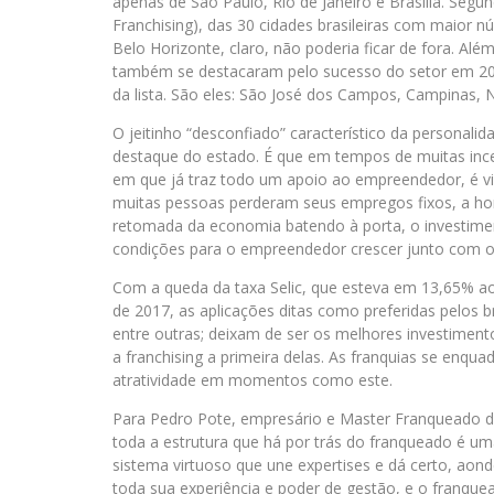
apenas de São Paulo, Rio de Janeiro e Brasília. Segun
Franchising), das 30 cidades brasileiras com maior n
Belo Horizonte, claro, não poderia ficar de fora. Al
também se destacaram pelo sucesso do setor em 201
da lista. São eles: São José dos Campos, Campinas, Ni
O jeitinho “desconfiado” característico da personalid
destaque do estado. É que em tempos de muitas inc
em que já traz todo um apoio ao empreendedor, é 
muitas pessoas perderam seus empregos fixos, a ho
retomada da economia batendo à porta, o investiment
condições para o empreendedor crescer junto com o 
Com a queda da taxa Selic, que esteva em 13,65% 
de 2017, as aplicações ditas como preferidas pelos 
entre outras; deixam de ser os melhores investimento
a franchising a primeira delas. As franquias se en
atratividade em momentos como este.
Para Pedro Pote, empresário e Master Franqueado da
toda a estrutura que há por trás do franqueado é u
sistema virtuoso que une expertises e dá certo, ao
toda sua experiência e poder de gestão, e o franque