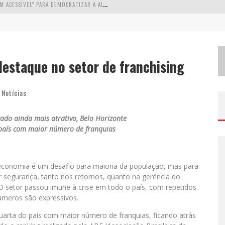
W
ETZ BEVERAGES APOSTA NO “PREMIUM ACESSÍVEL” PARA DEMOCRATIZAR A ALTA COQUETELARIA COM GARRAFAS DE 1 LITRO
A
PENAS 20% DAS IMOBILIÁRIAS BRASILEIRAS UTILIZAM IA E OLX QUER MUDAR ESTE CENÁRIO
C
OMO A CORTEX SEDUZIU GOOGLE, AWS E MCDONALD’S COM IA PARA O GO-TO-MARKET
estaque no setor de franchising
D
EMOCRATIZAÇÃO DO MALTE: PROIBIDA UTILIZA ESTRATÉGIA DE CUSTO-BENEFÍCIO PARA O LAZER DO BRASILEIRO
,
Notícias
ado ainda mais atrativo, Belo Horizonte
 país com maior número de franquias
conomia é um desafio para maioria da população, mas para
 segurança, tanto nos retornos, quanto na gerência do
O setor passou imune à crise em todo o país, com repetidos
úmeros são expressivos.
quarta do país com maior número de franquias, ficando atrás