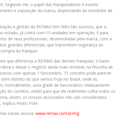
 MG. Segundo ele, o papel das franqueadoras é investir
imento e exposição da marca, dispensando do investidor de
itação e gestão da RE/MAX tem feito tão sucesso, que a
no estado, já conta com 15 unidades em operação. E para
nto de seus profissionais, desenvolvidas pela marca, com a
eus grandes diferenciais, que transmitem segurança ao
compra da franquia.
ante que diferencia a RE/MAX das demais franquias: o baixo
trativa e deixar o negócio ainda mais rentável, na filosofia de
sucesso com apenas 1 funcionário. “O conceito pode parecer
 bem distinto do que vemos hoje no Brasil, onde as
tem, normalmente, uma grade de funcionários relativamente
ão do corretor, então para que ele realmente colha todos os
noma, assim, os nossos associados não são considerados
, explica Pedro Pote.
nas Gerais acesse:
www.remax.com.br/mg