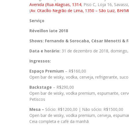
Avenida (Rua Alagoas, 1314
, Piso C, Loja 16, Savass
(
Av. Otacílio Negrão de Lima, 1350 – São Luiz, BH/M
Serviço
Réveillon Iate 2018
Shows: Fernando & Sorocaba, César Menotti & F
Data e horário:
31 de dezembro de 2018, domingo,
Ingressos:
Espaço Premium
– R$160,00
Open bar de wisky, vodka, cerveja, refrigerante, suco
Backstage
– R$290,00
Open bar de wisky, vodka premium, espumante, cervej
Petiscos
Mesa –
Sócio: R$1200,00 | Não sócio: R$1500,00
Open bar de wisky, vodka premium, cerveja, espumant
Ceia completa e café da manhã