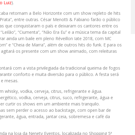
o Luiz
).
caba retornam a Belo Horizonte com um show repleto de hits
Prata”, entre outras. César Menotti & Fabiano farão o público
ras que conquistaram o país e deixaram os cantores entre os
Leilão”, “Ciumenta”, “Não Era Eu” e a música tema da capital
rar ainda um baile em pleno Réveillon Iate 2018, com MC
om” e “Cheia de Marra”, além de outros hits do funk. E para os
agitará os presente com um show animado, com releituras
tará com a vista privilegiada da tradicional queima de fogos
antir conforto e muita diversão para o público. A festa será
 e mesas.
 whisky, vodka, cerveja, citrus, refrigerante e água.
rgético, vodka, cerveja, citrus, suco, refrigerante, água e
er curtir os shows em um ambiente mais tranquilo.
as sem perder o acesso ao backstage, com open bar de
igerante, água, entrada, jantar ceia, sobremesa e café da
enda na loja da Nenety Eventos, localizada no Shopping 5ª