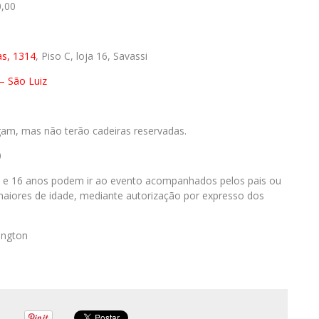
0,00
as, 1314
, Piso C, loja 16, Savassi
– São Luiz
gam, mas não terão cadeiras reservadas.
0
 e 16 anos podem ir ao evento acompanhados pelos pais ou
maiores de idade, mediante autorização por expresso dos
ington