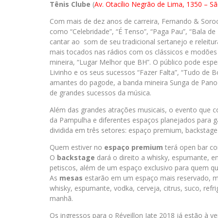
Tênis Clube
(
Av. Otacílio Negrão de Lima, 1350 – Sã
Com mais de dez anos de carreira, Fernando & Soro
como “Celebridade”, “É Tenso”, “Paga Pau”, “Bala de 
cantar ao som de seu tradicional sertanejo e releitu
mais tocados nas rádios com os clássicos e modões “
mineira, “Lugar Melhor que BH”. O público pode espe
Livinho e os seus sucessos “Fazer Falta”, “Tudo de B
amantes do pagode, a banda mineira Sunga de Pano 
de grandes sucessos da música.
Além das grandes atrações musicais, o evento que con
da Pampulha e diferentes espaços planejados para gar
dividida em três setores: espaço premium, backstage
Quem estiver no
espaço
premium
terá open bar com
O
backstage
dará o direito a whisky, espumante, ene
petiscos, além de um espaço exclusivo para quem qu
As
mesas
estarão em um espaço mais reservado, m
whisky, espumante, vodka, cerveja, citrus, suco, refr
manhã.
Os ingressos para o Réveillon Iate 2018 já estão à v