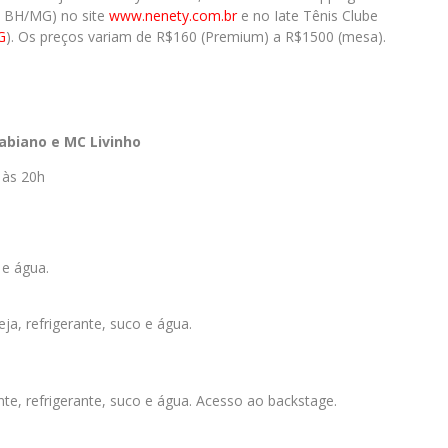
i, BH/MG) no site
www.nenety.com.br
e no Iate Tênis Clube
G
). Os preços variam de R$160 (Premium) a R$1500 (mesa).
abiano e MC Livinho
 às 20h
 e água.
a, refrigerante, suco e água.
e, refrigerante, suco e água. Acesso ao backstage.