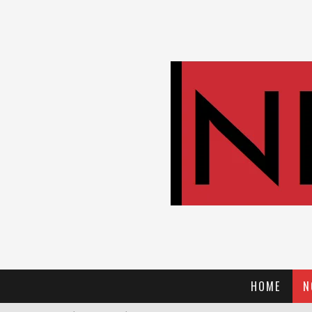
HOME
N