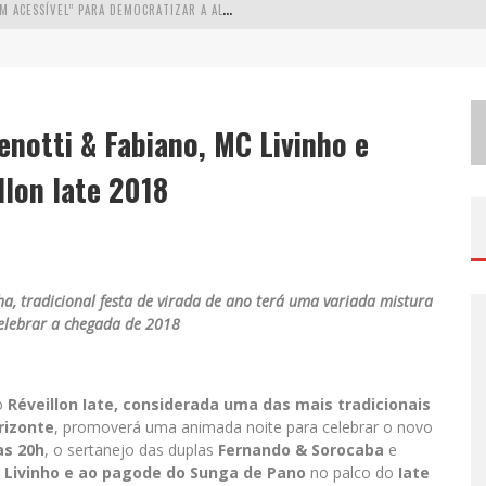
W
ETZ BEVERAGES APOSTA NO “PREMIUM ACESSÍVEL” PARA DEMOCRATIZAR A ALTA COQUETELARIA COM GARRAFAS DE 1 LITRO
A
PENAS 20% DAS IMOBILIÁRIAS BRASILEIRAS UTILIZAM IA E OLX QUER MUDAR ESTE CENÁRIO
C
OMO A CORTEX SEDUZIU GOOGLE, AWS E MCDONALD’S COM IA PARA O GO-TO-MARKET
notti & Fabiano, MC Livinho e
D
EMOCRATIZAÇÃO DO MALTE: PROIBIDA UTILIZA ESTRATÉGIA DE CUSTO-BENEFÍCIO PARA O LAZER DO BRASILEIRO
lon Iate 2018
ha
, tradicional festa de virada de ano terá uma variada mistura
elebrar a chegada de 2018
o
Réveillon Iate
, considerada uma das mais tradicionais
rizonte
, promoverá uma animada noite para celebrar o novo
as 20h
, o sertanejo das duplas
Fernando & Sorocaba
e
Livinho
e ao pagode do
Sunga de Pano
no palco do
Iate