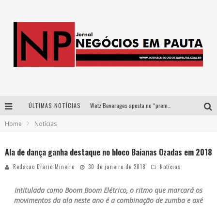
ÚLTIMAS NOTÍCIAS
Wetz Beverages aposta no “premium acessível” para democratizar a alta coquetelaria com garrafas de 1 litro
Home
Notícias
Apenas 20% das imobiliárias brasileiras utilizam IA e OLX quer mudar este cenário
Como a Cortex seduziu Google, AWS e McDonald’s com IA para o go-to-market
Ala de dança ganha destaque no bloco Baianas Ozadas em 2018
Democratização do malte: Proibida utiliza estratégia de custo-benefício para o lazer do brasileiro
Redacao Diario Mineiro
30 de janeiro de 2018
Notícias
Intitulada como Boom Boom Elétrico, o ritmo que marcará os
movimentos da ala neste ano é a combinação de zumba e axé