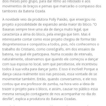
dois meses pelo grupo, para dar ritmo ao rebolado e aos
movimentos de braços e pernas que marcarão o compasso dos
tambores da Bateria Ozada.
A novidade veio da produtora Polly Paixão, que enxergou no
projeto a possibilidade de expansão ainda maior do bloco. “O
Baianas sempre teve uma ala de dança muito legal, que
caracteriza a alma do bloco, pela energia que tem. Mas é
interessante contar como esse projeto chegou de forma tão
despretensiosa e conquistou a todos, pois, nós conhecemos o
trabalho do Cristiano, como coreógrafo, em dos ensaios da
bateria, na qual ele participava. Numa ocasião de intervalo,
naturalmente, observamos que quando ele começou a dançar
com sua esposa no local, sem que percebesse, ele incentivou
todos à sua volta para dançar junto. E isso é incrível! Porque a
dança causa realmente isso nas pessoas, essa vontade de se
movimentar também. Então, quando conversamos, e ele nos
contou que era professor de zumba, na hora veio a ideia de
trazer o projeto para o bloco, e assim, causar no público essa
mesma sensação contagiante de nos acompanhar no dia do
desfile”, explica a produtora do Baianas Ozadas.