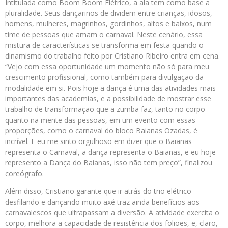
Intitulada como Boom Boom Elétrico, a ala tem como base a
pluralidade. Seus dançarinos de dividem entre crianças, idosos,
homens, mulheres, magrinhos, gordinhos, altos e baixos, num
time de pessoas que amam o carnaval. Neste cenário, essa
mistura de características se transforma em festa quando o
dinamismo do trabalho feito por Cristiano Ribeiro entra em cena.
“Vejo com essa oportunidade um momento não só para meu
crescimento profissional, como também para divulgação da
modalidade em si. Pois hoje a dança é uma das atividades mais
importantes das academias, e a possibilidade de mostrar esse
trabalho de transformação que a zumba faz, tanto no corpo
quanto na mente das pessoas, em um evento com essas
proporções, como o carnaval do bloco Baianas Ozadas, é
incrível. E eu me sinto orgulhoso em dizer que o Baianas
representa o Carnaval, a dança representa o Baianas, e eu hoje
represento a Dança do Baianas, isso não tem preço”, finalizou
coreógrafo.
Além disso, Cristiano garante que ir atrás do trio elétrico
desfilando e dançando muito axé traz ainda benefícios aos
carnavalescos que ultrapassam a diversão. A atividade exercita o
corpo, melhora a capacidade de resistência dos foliões, e, claro,