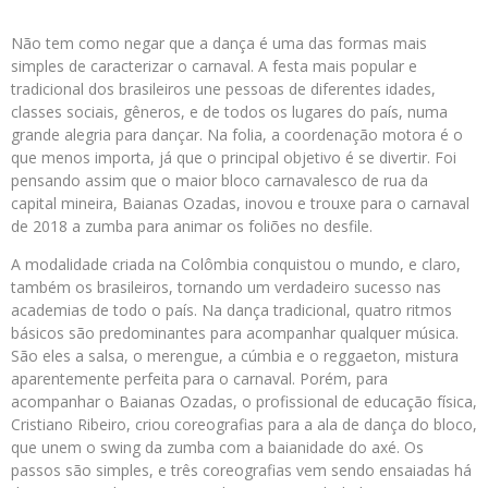
Não tem como negar que a dança é uma das formas mais
simples de caracterizar o carnaval. A festa mais popular e
tradicional dos brasileiros une pessoas de diferentes idades,
classes sociais, gêneros, e de todos os lugares do país, numa
grande alegria para dançar. Na folia, a coordenação motora é o
que menos importa, já que o principal objetivo é se divertir. Foi
pensando assim que o maior bloco carnavalesco de rua da
capital mineira, Baianas Ozadas, inovou e trouxe para o carnaval
de 2018 a zumba para animar os foliões no desfile.
A modalidade criada na Colômbia conquistou o mundo, e claro,
também os brasileiros, tornando um verdadeiro sucesso nas
academias de todo o país. Na dança tradicional, quatro ritmos
básicos são predominantes para acompanhar qualquer música.
São eles a salsa, o merengue, a cúmbia e o reggaeton, mistura
aparentemente perfeita para o carnaval. Porém, para
acompanhar o Baianas Ozadas, o profissional de educação física,
Cristiano Ribeiro, criou coreografias para a ala de dança do bloco,
que unem o swing da zumba com a baianidade do axé. Os
passos são simples, e três coreografias vem sendo ensaiadas há