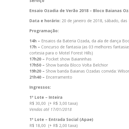
Serviço
Ensaio Ozadia de Verão 2018 – Bloco Baianas O
Data e horário:
20 de janeiro de 2018, sábado, das
Programação:
14h –
Ensaios da Bateria Ozada, da ala de dança Boo
17h –
Concurso de fantasia (as 03 melhores fantasi
cortesia para o Motel Forest Hills)
17h20 –
Pocket show Baianinhas
17h50 –
Show banda Bloco Volta Belchior
19h20 –
Show banda Baianas Ozadas convida: Wilson
21h40 –
Encerramento
Ingressos:
1º Lote – Inteira
R$ 30,00 (+ R$ 3,00 taxa)
Vendas até 17/01/2018
1º Lote – Entrada Social (Apae)
R$ 18,00 (+ R$ 2,00 taxa)