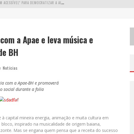
W
ETZ BEVERAGES APOSTA NO “PREMIUM ACESSÍVEL” PARA DEMOCRATIZAR A ALTA COQUETELARIA COM GARRAFAS DE 1 LITRO
A
PENAS 20% DAS IMOBILIÁRIAS BRASILEIRAS UTILIZAM IA E OLX QUER MUDAR ESTE CENÁRIO
C
OMO A CORTEX SEDUZIU GOOGLE, AWS E MCDONALD’S COM IA PARA O GO-TO-MARKET
 com a Apae e leva música e
D
EMOCRATIZAÇÃO DO MALTE: PROIBIDA UTILIZA ESTRATÉGIA DE CUSTO-BENEFÍCIO PARA O LAZER DO BRASILEIRO
 de BH
Notícias
ria com a Apae-BH e promoverá
o social durante a folia
 à capital mineira energia, animação e muita cultura em
bloco, inspirado na musicalidade de origem baiana,
rizonte. Mas se engana quem pensa que a receita do sucesso