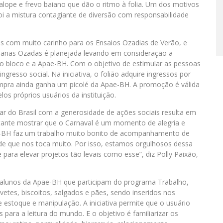
alope e frevo baiano que dão o ritmo à folia. Um dos motivos
i a mistura contagiante de diversão com responsabilidade
s com muito carinho para os Ensaios Ozadias de Verão, e
ianas Ozadas é planejada levando em consideração a
e o bloco e a Apae-BH. Com o objetivo de estimular as pessoas
gresso social. Na iniciativa, o folião adquire ingressos por
compra ainda ganha um picolé da Apae-BH. A promoção é válida
os próprios usuários da instituição.
lar do Brasil com a generosidade de ações sociais resulta em
tante mostrar que o Carnaval é um momento de alegria e
e-BH faz um trabalho muito bonito de acompanhamento de
ade que nos toca muito. Por isso, estamos orgulhosos dessa
e para elevar projetos tão levais como esse”, diz Polly Paixão,
 alunos da Apae-BH que participam do programa Trabalho,
tes, biscoitos, salgados e pães, sendo inseridos nos
estoque e manipulação. A iniciativa permite que o usuário
as para a leitura do mundo. E o objetivo é familiarizar os