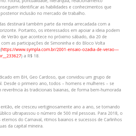
mo: rotina, pontualidade, hierarquia, relacionamento
conseguem identificar as habilidades e conhecimentos que
e posterior inclusão no mercado de trabalho.
adas destinará também parte da renda arrecadada com a
orizonte. Portanto, os interessados em apoiar a ideia podem
de Verão que acontece no próximo sábado, dia 20 de
ará com as participações de Simoninha e do Bloco Volta
(
https://www.sympla.com.br/
2001-ensaio-ozadia-de-verao—
or_
_233627
) a R$ 18.
adicado em BH, Geo Cardoso, que convidou um grupo de
al. Desde o primeiro ano, todos – homens e mulheres – se
m reverência às tradicionais baianas, de forma bem-humorada
 então, ele cresceu vertiginosamente ano a ano, se tornando
úblico ultrapassou o número de 500 mil pessoas. Para 2018, o
 eternos do Carnaval, ritmos baianos e sucessos de Carlinhos
as da capital mineira.