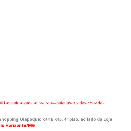
001-ensaio-ozadia-de-
verao—baianas-ozadas-
convida-
hopping Oiapoque: k44 E K45, 4º piso, ao lado da Loja
elo Horizonte/MG