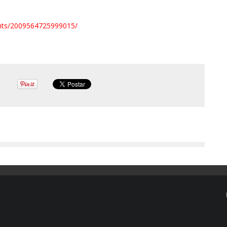
ts/
2009564725999015/