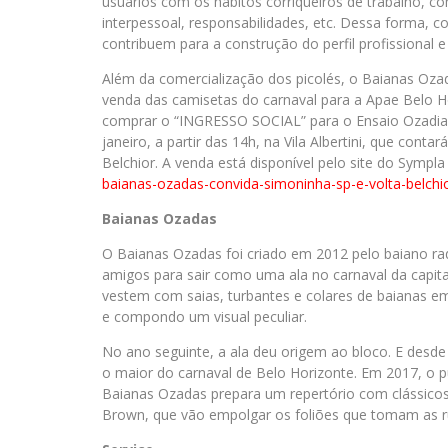
usuários com os hábitos corriqueiros de trabalho, co
interpessoal, responsabilidades, etc. Dessa forma, 
contribuem para a construção do perfil profissional 
Além da comercialização dos picolés, o Baianas Oz
venda das camisetas do carnaval para a Apae Belo H
comprar o “INGRESSO SOCIAL” para o Ensaio Ozadia 
janeiro, a partir das 14h, na Vila Albertini, que cont
Belchior. A venda está disponível pelo site do Sympla 
baianas-ozadas-convida-
simoninha-sp-e-volta-belchi
Baianas Ozadas
O Baianas Ozadas foi criado em 2012 pelo baiano r
amigos para sair como uma ala no carnaval da capit
vestem com saias, turbantes e colares de baianas e
e compondo um visual peculiar.
No ano seguinte, a ala deu origem ao bloco. E desde
o maior do carnaval de Belo Horizonte. Em 2017, o p
Baianas Ozadas prepara um repertório com clássicos
Brown, que vão empolgar os foliões que tomam as ru