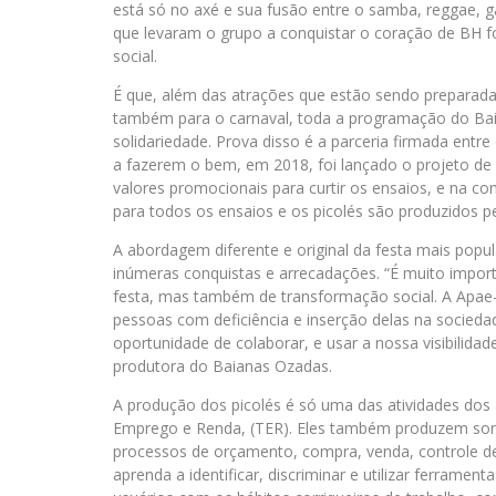
está só no axé e sua fusão entre o samba, reggae, g
que levaram o grupo a conquistar o coração de BH fo
social.
É que, além das atrações que estão sendo preparada
também para o carnaval, toda a programação do Ba
solidariedade. Prova disso é a parceria firmada entr
a fazerem o bem, em 2018, foi lançado o projeto de in
valores promocionais para curtir os ensaios, e na 
para todos os ensaios e os picolés são produzidos pel
A abordagem diferente e original da festa mais popu
inúmeras conquistas e arrecadações. “É muito impor
festa, mas também de transformação social. A Apa
pessoas com deficiência e inserção delas na socied
oportunidade de colaborar, e usar a nossa visibilidad
produtora do Baianas Ozadas.
A produção dos picolés é só uma das atividades dos
Emprego e Renda, (TER). Eles também produzem sorve
processos de orçamento, compra, venda, controle de 
aprenda a identificar, discriminar e utilizar ferrament