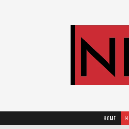
HOME
N