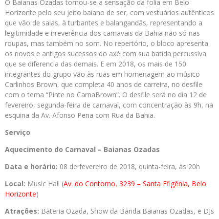
O Baianas Ozadas tornou-se a sensação da folia em Belo
Horizonte pelo seu jeito baiano de ser, com vestuários autênticos
que vão de saias, à turbantes e balangandãs, representando a
legitimidade e irreverência dos carnavais da Bahia não só nas
roupas, mas também no som. No repertório, o bloco apresenta
os novos e antigos sucessos do axé com sua batida percussiva
que se diferencia das demais. E em 2018, os mais de 150
integrantes do grupo vão às ruas em homenagem ao músico
Carlinhos Brown, que completa 40 anos de carreira, no desfile
com o tema “Pinte no CarnaBrown”. O desfile será no dia 12 de
fevereiro, segunda-feira de carnaval, com concentração às 9h, na
esquina da Av. Afonso Pena com Rua da Bahia.
Serviço
Aquecimento do Carnaval – Baianas Ozadas
Data e horário:
08 de fevereiro de 2018, quinta-feira, às 20h
Local:
Music Hall (
Av. do Contorno, 3239 – Santa Efigênia, Belo
Horizonte
)
Atrações:
Bateria Ozada, Show da Banda Baianas Ozadas, e DJs