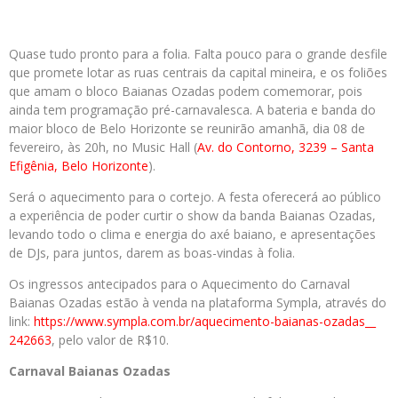
Quase tudo pronto para a folia. Falta pouco para o grande desfile
que promete lotar as ruas centrais da capital mineira, e os foliões
que amam o bloco Baianas Ozadas podem comemorar, pois
ainda tem programação pré-carnavalesca. A bateria e banda do
maior bloco de Belo Horizonte se reunirão amanhã, dia 08 de
fevereiro, às 20h, no Music Hall (
Av. do Contorno, 3239 – Santa
Efigênia, Belo Horizonte
).
Será o aquecimento para o cortejo. A festa oferecerá ao público
a experiência de poder curtir o show da banda Baianas Ozadas,
levando todo o clima e energia do axé baiano, e apresentações
de DJs, para juntos, darem as boas-vindas à folia.
Os ingressos antecipados para o Aquecimento do Carnaval
Baianas Ozadas estão à venda na plataforma Sympla, através do
link:
https://www.sympla.com.br/
aquecimento-baianas-ozadas__
242663
, pelo valor de R$10.
Carnaval Baianas Ozadas