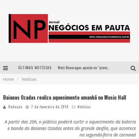
ÚLTIMAS NOTÍCIAS
Wetz Beverages aposta no “premium acessível” para democratizar a alta coquetelaria com garrafas de 1 litro
Home
Notícias
Apenas 20% das imobiliárias brasileiras utilizam IA e OLX quer mudar este cenário
Como a Cortex seduziu Google, AWS e McDonald’s com IA para o go-to-market
Baianas Ozadas realiza aquecimento amanhã no Music Hall
Democratização do malte: Proibida utiliza estratégia de custo-benefício para o lazer do brasileiro
Redacao
7 de fevereiro de 2018
Notícias
A partir das 20h, o público poderá curtir o aquecimento da bateria
e banda do Baianas Ozadas antes do grande desfile, que acontece
na segunda-feira de carnaval