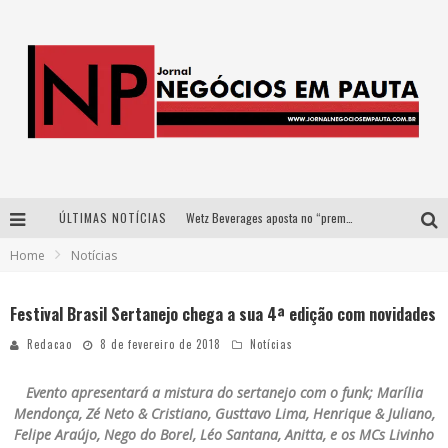
ÚLTIMAS NOTÍCIAS
Wetz Beverages aposta no “premium acessível” para democratizar a alta coquetelaria com garrafas de 1 litro
Home
Notícias
Apenas 20% das imobiliárias brasileiras utilizam IA e OLX quer mudar este cenário
Como a Cortex seduziu Google, AWS e McDonald’s com IA para o go-to-market
Festival Brasil Sertanejo chega a sua 4ª edição com novidades
Democratização do malte: Proibida utiliza estratégia de custo-benefício para o lazer do brasileiro
Redacao
8 de fevereiro de 2018
Notícias
Evento apresentará a mistura do sertanejo com o funk; Marília
Mendonça, Zé Neto & Cristiano, Gusttavo Lima, Henrique & Juliano,
Felipe Araújo, Nego do Borel, Léo Santana, Anitta, e os MCs Livinho