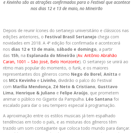
e Kevinho são as atrações confirmados para o Festival que acontece
nos dias 12 e 13 de maio, no Mineirão
Depois de reunir ícones do sertanejo universitário e clássicos nas
edições anteriores, o
Festival Brasil Sertanejo
chega com
novidades em 2018. A 4ª edição foi confirmada e acontecerá
nos
dias 12 e 13 de maio
,
sábado e domingo
, a partir
das
15h
, na
Esplanada do Mineirão
(
Av. Antônio Abrahão
Caran, 1001 – São José, Belo Horizonte
). O sertanejo se unirá ao
ritmo mais popular do momento, o funk, e os maiores
representantes dos gêneros como
Nego do Borel
,
Anitta
e
os
MCs Kevinho
e
Livinho
, dividirão o palco do Festival
com
Marília Mendonça
,
Zé Neto & Cristiano
,
Gusttavo
Lima
,
Henrique & Juliano
e
Felipe Araújo
, que prometem
animar o público no Gigante da Pampulha.
Léo Santana
foi
escalado para dar o seu tempero especial à programação.
A aproximação entre os estilos musicais já tem espalhado
tendências em todo o país, e as misturas dos gêneros têm
trazido um som contagiante que coloca todo mundo para dançar.