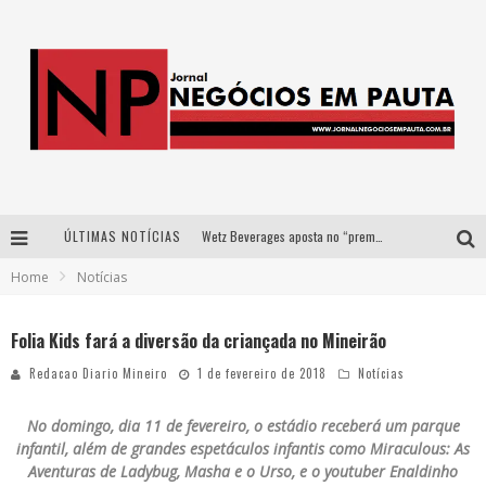
ÚLTIMAS NOTÍCIAS
Wetz Beverages aposta no “premium acessível” para democratizar a alta coquetelaria com garrafas de 1 litro
Home
Notícias
Apenas 20% das imobiliárias brasileiras utilizam IA e OLX quer mudar este cenário
Como a Cortex seduziu Google, AWS e McDonald’s com IA para o go-to-market
Folia Kids fará a diversão da criançada no Mineirão
Democratização do malte: Proibida utiliza estratégia de custo-benefício para o lazer do brasileiro
Redacao Diario Mineiro
1 de fevereiro de 2018
Notícias
No domingo, dia 11 de fevereiro, o estádio receberá um parque
infantil, além de grandes espetáculos infantis como Miraculous: As
Aventuras de Ladybug, Masha e o Urso, e o youtuber Enaldinho