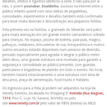
detalhes, efeitos e figurinos idênticos à série. E não para por aí
não, o jovem
youtuber
,
Enaldinho
, sucesso na internet entre o
público infanto-juvenil com seus vídeos de pegadinhas,
curiosidades, experimentos e desafios também está confirmado
para levar muita diversão e descontração aos pequenos foliões.
Pela primeira vez na história, o gramado do Mineirão será palco
para muita animação em um grande evento carnavalesco voltado
para crianças. No espaço, piscina de bolinha, pula-pula, mágico,
palhaços, malabares, brincadeiras de rua, brinquedoteca e muitos
outros encantos estarão disponíveis num universo de diversão,
pensado especialmente para agradar e alegrar o público mirim.
Além disso, uma grande estrutura será montada para garantir a
segurança e comodidade ao público presente, com guardas
particulares e brigadistas de plantão em todo o evento. No local,
também haverá estacionamento e uma estrutura com área de
descanso, praça de alimentação, food trucks e fraldário.
Os ingressos para a folia já podem ser adquiridos na loja da
Nenety Eventos, localizada no Shopping 5ª
Avenida (Rua Alagoas,
1314
, Piso C, Loja 16, Savassi, BH/MG) ou pelo
site
www.nenety.com.br
pelo valor de R$50 (inteira) ou R$25