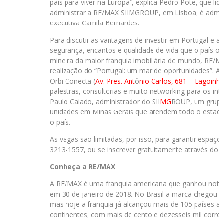
país para viver na Europa”, explica Pedro Pote, que 
administrar a RE/MAX SIIMGROUP, em Lisboa, é adm
executiva Camila Bernardes.
Para discutir as vantagens de investir em Portugal e
segurança, encantos e qualidade de vida que o país ofe
mineira da maior franquia imobiliária do mundo, RE
realização do “Portugal: um mar de oportunidades”. A
Orbi Conecta (
Av. Pres. Ant
ô
nio Carlos, 681 – Lagoin
palestras, consultorias e muito networking para os i
Paulo Caiado, administrador do SII
MG
ROUP, um grup
unidades em Minas Gerais que atendem todo o estad
o país.
As vagas são limitadas, por isso, para garantir espa
3213-1557, ou se inscrever gratuitamente através do 
Conheça a RE/MAX
A RE/MAX é uma franquia americana que ganhou not
em 30 de janeiro de 2018. No Brasil a marca chego
mas hoje a franquia já alcançou mais de 105 países
continentes, com mais de cento e dezesseis mil corr