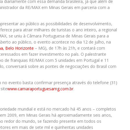
lida diariamente com essa demanda brasileira, já que além de
inistrador da RE/MAX em Minas Gerais em parceria com a
 apresentar ao público as possibilidades de desenvolvimento,
rece para atrair milhares de turistas o ano inteiro, a regional
/MAX, se uniu à Câmara Portuguesa de Minas Gerais para a
berto ao público, o evento acontece no dia 12 de julho, na
ha, Belo Horizonte
– MG), de 17h às 21h, e contará com
nteressados em fazer investimento no país. O palestrante
o de franquias RE/MAX com 5 unidades em Portugal e 11
o, conversará sobre as pontes de negociações do Brasil com
ço no evento basta confirmar presença através do telefone (31)
site
www.camaraportuguesamg.com.br
.
oriedade mundial e está no mercado há 45 anos – completos
u em 2009, em Minas Gerais há aproximadamente seis anos,
 ao redor do mundo, se fazendo presente em todos os
etores em mais de sete mil e quinhentas unidades