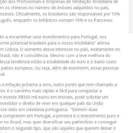
ão dos Profissionais e Empresas de Mediação Imobiliária de
ram os chineses no número de imóveis adquiridos no país,
anceses. Oficialmente, os brasileiros são responsáveis por 10%
rtuguês, enquanto os britânicos somam 19% e os franceses
tão a encaminhar seus investimentos para Portugal, nos
me potencial brasileiro para o nosso imobiliário” afirma
m Lisboa. O aumento desse interesse no país, exatamente no
rasil, não é coincidência. Mesmo com a leve melhora do
essa tendência estão a estabilidade do euro e o baixo custo
aíses europeus. Ou seja, além de investirem, essas pessoas
al.
ias e inflação próxima a zero, outro ponto que tem chamado a
ior é o caminho mais rápido e fácil para conquistar a
m investe R$500 mil euros em imóveis, pode solicitar um
investidor o direito de viver em qualquer país da União
 esse visto em cidadania portuguesa. “Existem duas
 a comprarem em Portugal, a primeira é o investimento puro e
no Brasil, mas quer diversificar seu patrimônio e conseguir
istem o segundo tipo, que são aqueles que querem deixar o