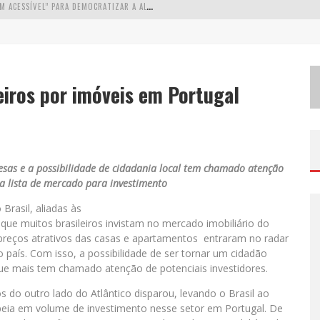
W
ETZ BEVERAGES APOSTA NO “PREMIUM ACESSÍVEL” PARA DEMOCRATIZAR A ALTA COQUETELARIA COM GARRAFAS DE 1 LITRO
A
PENAS 20% DAS IMOBILIÁRIAS BRASILEIRAS UTILIZAM IA E OLX QUER MUDAR ESTE CENÁRIO
C
OMO A CORTEX SEDUZIU GOOGLE, AWS E MCDONALD’S COM IA PARA O GO-TO-MARKET
eiros por imóveis em Portugal
D
EMOCRATIZAÇÃO DO MALTE: PROIBIDA UTILIZA ESTRATÉGIA DE CUSTO-BENEFÍCIO PARA O LAZER DO BRASILEIRO
sas e a possibilidade de cidadania local tem chamado atenção
a lista de mercado para investimento
 Brasil, aliadas às
que muitos brasileiros invistam no mercado imobiliário do
s preços atrativos das casas e apartamentos entraram no radar
país. Com isso, a possibilidade de ser tornar um cidadão
ue mais tem chamado atenção de potenciais investidores.
s do outro lado do Atlântico disparou, levando o Brasil ao
opeia em volume de investimento nesse setor em Portugal. De