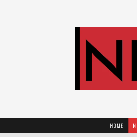
HOME
N