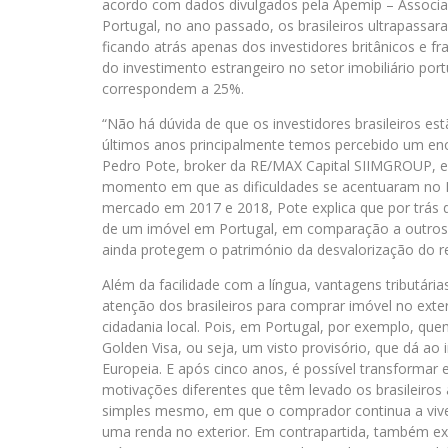
acordo com dados divulgados pela Apemip – Associaç
Portugal, no ano passado, os brasileiros ultrapassa
ficando atrás apenas dos investidores britânicos e fr
do investimento estrangeiro no setor imobiliário po
correspondem a 25%.
“Não há dúvida de que os investidores brasileiros es
últimos anos principalmente temos percebido um enor
Pedro Pote, broker da RE/MAX Capital SIIMGROUP, e
momento em que as dificuldades se acentuaram no B
mercado em 2017 e 2018, Pote explica que por trás d
de um imóvel em Portugal, em comparação a outros p
ainda protegem o património da desvalorização do re
Além da facilidade com a língua, vantagens tributár
atenção dos brasileiros para comprar imóvel no exter
cidadania local. Pois, em Portugal, por exemplo, que
Golden Visa, ou seja, um visto provisório, que dá ao 
Europeia. E após cinco anos, é possível transformar
motivações diferentes que têm levado os brasileiros
simples mesmo, em que o comprador continua a viver 
uma renda no exterior. Em contrapartida, também ex