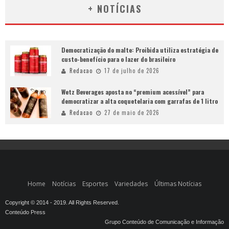
+ NOTÍCIAS
Democratização do malte: Proibida utiliza estratégia de
custo-benefício para o lazer do brasileiro
Redacao
17 de julho de 2026
Wetz Beverages aposta no “premium acessível” para
democratizar a alta coquetelaria com garrafas de 1 litro
Redacao
27 de maio de 2026
Home
Notícias
Esportes
Variedades
Últimas Notícias
Copyright © 2014 - 2019. All Rights Reserved.
Conteúdo Press
Grupo Conteúdo de Comunicação e Informação