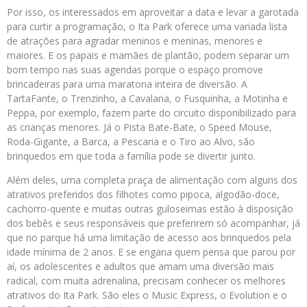
Por isso, os interessados em aproveitar a data e levar a garotada
para curtir a programação, o Ita Park oferece uma variada lista
de atrações para agradar meninos e meninas, menores e
maiores. E os papais e mamães de plantão, podem separar um
bom tempo nas suas agendas porque o espaço promove
brincadeiras para uma maratona inteira de diversão. A
TartaFante, o Trenzinho, a Cavalaria, o Fusquinha, a Motinha e
Peppa, por exemplo, fazem parte do circuito disponibilizado para
as crianças menores. Já o Pista Bate-Bate, o Speed Mouse,
Roda-Gigante, a Barca, a Pescaria e o Tiro ao Alvo, são
brinquedos em que toda a família pode se divertir junto.
Além deles, uma completa praça de alimentação com alguns dos
atrativos preferidos dos filhotes como pipoca, algodão-doce,
cachorro-quente e muitas outras guloseimas estão à disposição
dos bebês e seus responsáveis que preferirem só acompanhar, já
que no parque há uma limitação de acesso aos brinquedos pela
idade mínima de 2 anos. E se engana quem pensa que parou por
aí, os adolescentes e adultos que amam uma diversão mais
radical, com muita adrenalina, precisam conhecer os melhores
atrativos do Ita Park. São eles o Music Express, o Evolution e o