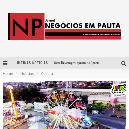
ÚLTIMAS NOTÍCIAS
Wetz Beverages aposta no “premium acessível” para democratizar a alta coquetelaria com garrafas de 1 litro
Home
Notícias
Cultura
Apenas 20% das imobiliárias brasileiras utilizam IA e OLX quer mudar este cenário
Como a Cortex seduziu Google, AWS e McDonald’s com IA para o go-to-market
Democratização do malte: Proibida utiliza estratégia de custo-benefício para o lazer do brasileiro