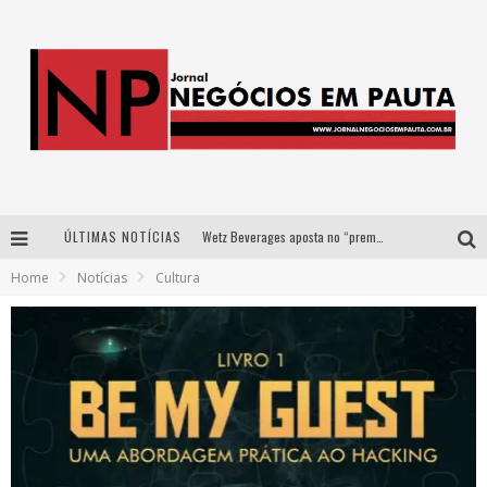
ÚLTIMAS NOTÍCIAS
Wetz Beverages aposta no “premium acessível” para democratizar a alta coquetelaria com garrafas de 1 litro
Home
Notícias
Cultura
Apenas 20% das imobiliárias brasileiras utilizam IA e OLX quer mudar este cenário
Como a Cortex seduziu Google, AWS e McDonald’s com IA para o go-to-market
Democratização do malte: Proibida utiliza estratégia de custo-benefício para o lazer do brasileiro