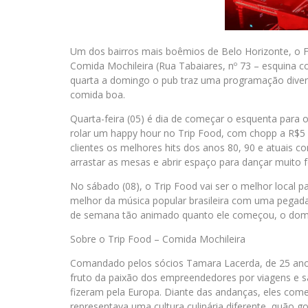
Um dos bairros mais boêmios de Belo Horizonte, o F
Comida Mochileira (Rua Tabaiares, nº 73 – esquina 
quarta a domingo o pub traz uma programação divers
comida boa.
Quarta-feira (05) é dia de começar o esquenta para 
rolar um happy hour no Trip Food, com chopp a R$5 a 
clientes os melhores hits dos anos 80, 90 e atuais co
arrastar as mesas e abrir espaço para dançar muito 
No sábado (08), o Trip Food vai ser o melhor local p
melhor da música popular brasileira com uma pegada t
de semana tão animado quanto ele começou, o doming
Sobre o Trip Food – Comida Mochileira
Comandado pelos sócios Tamara Lacerda, de 25 anos,
fruto da paixão dos empreendedores por viagens e s
fizeram pela Europa. Diante das andanças, eles com
representava uma cultura culinária diferente, quão g