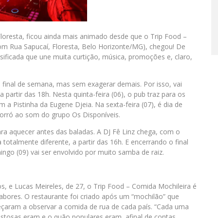
loresta, ficou ainda mais animado desde que o Trip Food –
com Rua Sapucaí, Floresta, Belo Horizonte/MG), chegou! De
ificada que une muita curtição, música, promoções e, claro,
o final de semana, mas sem exagerar demais. Por isso, vai
partir das 18h. Nesta quinta-feira (06), o pub traz para os
m a Pistinha da Eugene Djeia. Na sexta-feira (07), é dia de
forró ao som do grupo Os Disponíveis.
ara aquecer antes das baladas. A DJ Fê Linz chega, com o
otalmente diferente, a partir das 16h. E encerrando o final
o (09) vai ser envolvido por muito samba de raiz.
 e Lucas Meireles, de 27, o Trip Food – Comida Mochileira é
abores. O restaurante foi criado após um “mochilão” que
eçaram a observar a comida de rua de cada país. “Cada uma
ostosas eram e o quão populares eram, afinal de contas,