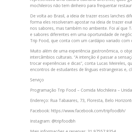
mochileiros não tem dinheiro para frequentar restaur
De volta ao Brasil, a ideia de trazer esses lanches d
forma eles resolveram apostar na ideia de trazer e
nos sabores, mas também no ambiente. Foi aí que T
e sabores diferentes em uma oportunidade de negóci
Trip Food, que conta com um cardápio variado com di
Muito além de uma experiência gastronômica, o obje
intercâmbios culturais. “A intenção é passar a sens
trocar experiências e dicas”, conta Lucas Meireles, q
encontros de estudantes de línguas estrangeiras e, cl
Serviço
Programação Trip Food – Comida Mochileira – Unida
Endereço: Rua Tabaiares, 73, Floresta, Belo Horizo
Facebook: https://www.facebook.com/tripfoodbh/
Instagram: @tripfoodbh
Mais informações e reservas: 31 97557 8354