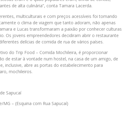
antes de alta culinária”, conta Tamara Lacerda.
iferentes, multiculturais e com preços acessíveis foi tomando
xatamente o clima de viagem que tanto adoram, não apenas
amara e Lucas transformaram a paixão por conhecer culturas
o. Os jovens empreendedores decidiram abrir o restaurante
ferentes delícias de comida de rua de vários países.
tivo do Trip Food – Comida Mochileira, é proporcionar
ação de estar à vontade num hostel, na casa de um amigo, de
ue, inclusive, abre as portas do estabelecimento para
aro, mochileiros.
de Sapucaí
nte/MG – (Esquina com Rua Sapucaí)