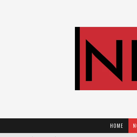
HOME
N