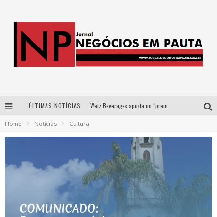
Wetz Beverages aposta no “premium acessível” para democratizar a alta coquetelaria com garrafas de 1 litro
ÚLTIMAS NOTÍCIAS
Apenas 20% das imobiliárias brasileiras utilizam IA e OLX quer mudar este cenário
Home
Notícias
Cultura
Como a Cortex seduziu Google, AWS e McDonald’s com IA para o go-to-market
Democratização do malte: Proibida utiliza estratégia de custo-benefício para o lazer do brasileiro