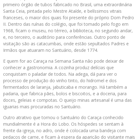
primeiro órgão de tubos fabricado no Brasil, uma extraordinária
Santa Ceia, pintada pelo Mestre Ataíde, e belíssimos vitrais
franceses, o maior dos quais foi presente do próprio Dom Pedro
II. Dentro das ruínas do colégio, que foi tomado pelo fogo em
1968, ficam o museu, no térreo, a biblioteca, no segundo andar,
e, no terceiro, o auditório para conferências. Outro ponto de
visitação são as catacumbas, onde estão sepultados Padres e
Irmãos que atuaram no Santuário, desde 1774.
E quem for ao Caraça na Semana Santa não pode deixar de
conhecer a gastronomia. A cozinha produz delícias que
conquistam o paladar de todos. Na adega, dá para ver o
processo de produção do vinho tinto, do hidromel e dos
fermentados de laranja, jabuticaba e morango. Há também a
padaria, que fabrica pães, bolos e biscoitos, e a doceria, para
doces, geleias e compotas. O queijo minas artesanal é uma das
iguarias mais procuradas no Santuário.
Outro atrativo que tornou o Santuário do Caraça conhecido
mundialmente é a Hora do Lobo. Os hóspedes se sentam à
frente da igreja, no adro, onde é colocada uma bandeja com
pedaços de carne, e ficam à espera da aparição do visitante mais