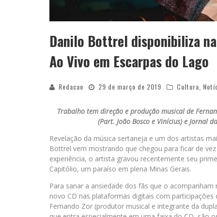
Danilo Bottrel disponibiliza n
Ao Vivo em Escarpas do Lago
Redacao
29 de março de 2019
Cultura
,
Notí
Trabalho tem direção e produção musical de Fernand
(Part. João Bosco e Vinícius) e Jornal 
Revelação da música sertaneja e um dos artistas mais
Bottrel vem mostrando que chegou para ficar de vez 
experiência, o artista gravou recentemente seu pri
Capitólio, um paraíso em plena Minas Gerais.
Para sanar a ansiedade dos fãs que o acompanham nas 
novo CD nas plataformas digitais com participações 
Fernando Zor (produtor musical e integrante da dup
que entra especialmente em uma faixa do CD, são os 