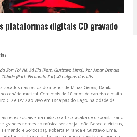
as plataformas digitais CD gravado
cias
o Zor; Foi Né, Só Ela (Part. Gusttavo Lima), Por Amar Demais
da Cidade (Part. Fernando Zor) são alguns dos hits
 tocados nas rádios do interior de Minas Gerais, Danilo
no cenário musical. Com mais de 18 anos de carreira e muita
meiro CD e DVD ao Vivo em Escarpas do Lago, na cidade de
redes sociais e na mídia, o artista acaba de disponibilizar o
de grandes nomes da música sertaneja. João Bosco e Vinicius,
la Fernando e Sorocaba), Roberta Miranda e Gusttavo Lima,
artistas que fazem parte desse primeiro registro ao vivo de