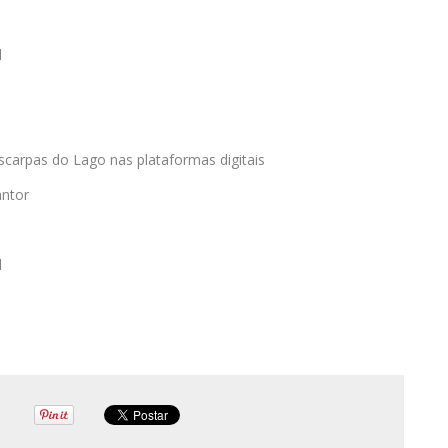
l
scarpas do Lago nas plataformas digitais
antor
l