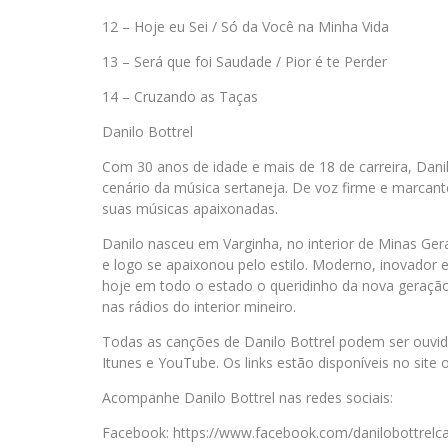
12 – Hoje eu Sei / Só da Você na Minha Vida
13 – Será que foi Saudade / Pior é te Perder
14 – Cruzando as Taças
Danilo Bottrel
Com 30 anos de idade e mais de 18 de carreira, Dan
cenário da música sertaneja. De voz firme e marcant
suas músicas apaixonadas.
Danilo nasceu em Varginha, no interior de Minas Gera
e logo se apaixonou pelo estilo. Moderno, inovador 
hoje em todo o estado o queridinho da nova geração
nas rádios do interior mineiro.
Todas as canções de Danilo Bottrel podem ser ouvidas
Itunes e YouTube. Os links estão disponíveis no site o
Acompanhe Danilo Bottrel nas redes sociais:
Facebook: https://www.facebook.com/danilobottrelc