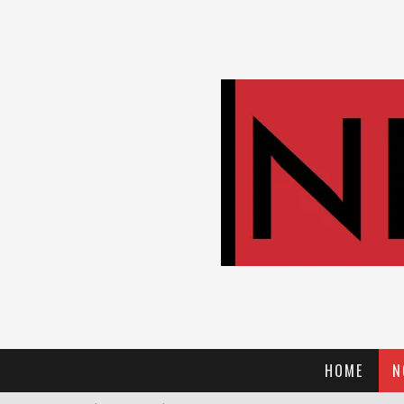
HOME
N