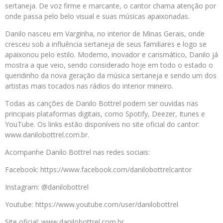
sertaneja. De voz firme e marcante, o cantor chama atenção por
onde passa pelo belo visual e suas músicas apaixonadas.
Danilo nasceu em Varginha, no interior de Minas Gerais, onde
cresceu sob a influência sertaneja de seus familiares e logo se
apaixonou pelo estilo. Moderno, inovador e carismático, Danilo já
mostra a que veio, sendo considerado hoje em todo o estado o
queridinho da nova geração da música sertaneja e sendo um dos
artistas mais tocados nas rádios do interior mineiro.
Todas as canções de Danilo Bottrel podem ser ouvidas nas
principais plataformas digitais, como Spotify, Deezer, Itunes e
YouTube. Os links estão disponíveis no site oficial do cantor:
www.danilobottrel.com.br.
Acompanhe Danilo Bottrel nas redes sociais:
Facebook: https://www.facebook.com/danilobottrelcantor
Instagram: @danilobottrel
Youtube: https://www.youtube.com/user/danilobottrel
Site oficial: www.danilobottrel.com.br