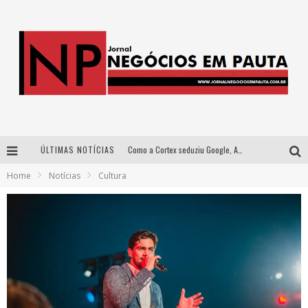
ÚLTIMAS NOTÍCIAS
Como a Cortex seduziu Google, AWS e McDonald’s com IA para o go-to-market
Home
Notícias
Cultura
Democratização do malte: Proibida utiliza estratégia de custo-benefício para o lazer do brasileiro
Wetz Beverages aposta no “premium acessível” para democratizar a alta coquetelaria com garrafas de 1 litro
Apenas 20% das imobiliárias brasileiras utilizam IA e OLX quer mudar este cenário