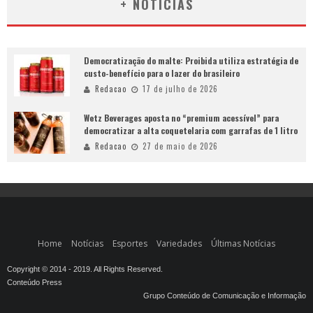
+ NOTÍCIAS
Democratização do malte: Proibida utiliza estratégia de
custo-benefício para o lazer do brasileiro
Redacao
17 de julho de 2026
Wetz Beverages aposta no “premium acessível” para
democratizar a alta coquetelaria com garrafas de 1 litro
Redacao
27 de maio de 2026
Home
Notícias
Esportes
Variedades
Últimas Notícias
Copyright © 2014 - 2019. All Rights Reserved.
Conteúdo Press
Grupo Conteúdo de Comunicação e Informação