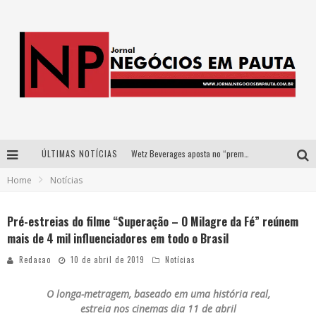
Wetz Beverages aposta no “premium acessível” para democratizar a alta coquetelaria com garrafas de 1 litro
ÚLTIMAS NOTÍCIAS
Home
Notícias
Apenas 20% das imobiliárias brasileiras utilizam IA e OLX quer mudar este cenário
Como a Cortex seduziu Google, AWS e McDonald’s com IA para o go-to-market
Pré-estreias do filme “Superação – O Milagre da Fé” reúnem
mais de 4 mil influenciadores em todo o Brasil
Democratização do malte: Proibida utiliza estratégia de custo-benefício para o lazer do brasileiro
Redacao
10 de abril de 2019
Notícias
O longa-metragem, baseado em uma história real,
estreia nos cinemas dia 11 de abril