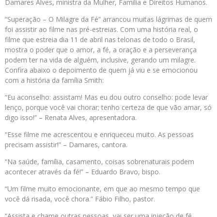
Damares Alves, ministra da Mulher, Família e Direitos Humanos.
“Superação – O Milagre da Fé” arrancou muitas lágrimas de quem
foi assistir ao filme nas pré-estreias. Com uma história real, o
filme que estreia dia 11 de abril nas telonas de todo o Brasil,
mostra o poder que o amor, a fé, a oração e a perseverança
podem ter na vida de alguém, inclusive, gerando um milagre.
Confira abaixo o depoimento de quem já viu e se emocionou
com a história da família Smith:
“Eu aconselho: assistam! Mas eu dou outro conselho: pode levar
lenço, porque você vai chorar; tenho certeza de que vão amar, só
digo isso!” – Renata Alves, apresentadora.
“Esse filme me acrescentou e enriqueceu muito. As pessoas
precisam assistir!” – Damares, cantora.
“Na saúde, família, casamento, coisas sobrenaturais podem
acontecer através da fé!” – Eduardo Bravo, bispo.
“Um filme muito emocionante, em que ao mesmo tempo que
você dá risada, você chora.” Fábio Filho, pastor.
“Assista e chame outras pessoas, vai ser uma injeção de fé,