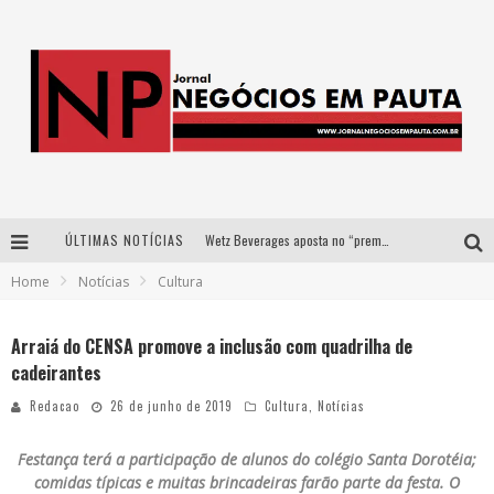
ÚLTIMAS NOTÍCIAS
Wetz Beverages aposta no “premium acessível” para democratizar a alta coquetelaria com garrafas de 1 litro
Home
Notícias
Cultura
Apenas 20% das imobiliárias brasileiras utilizam IA e OLX quer mudar este cenário
Como a Cortex seduziu Google, AWS e McDonald’s com IA para o go-to-market
Arraiá do CENSA promove a inclusão com quadrilha de
cadeirantes
Democratização do malte: Proibida utiliza estratégia de custo-benefício para o lazer do brasileiro
Redacao
26 de junho de 2019
Cultura
,
Notícias
Festança terá a participação de alunos do colégio Santa Dorotéia;
comidas típicas e muitas brincadeiras farão parte da festa. O