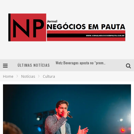
Wetz Beverages aposta no “premium acessível” para democratizar a alta coquetelaria com garrafas de 1 litro
ÚLTIMAS NOTÍCIAS
Apenas 20% das imobiliárias brasileiras utilizam IA e OLX quer mudar este cenário
Home
Notícias
Cultura
Como a Cortex seduziu Google, AWS e McDonald’s com IA para o go-to-market
Democratização do malte: Proibida utiliza estratégia de custo-benefício para o lazer do brasileiro