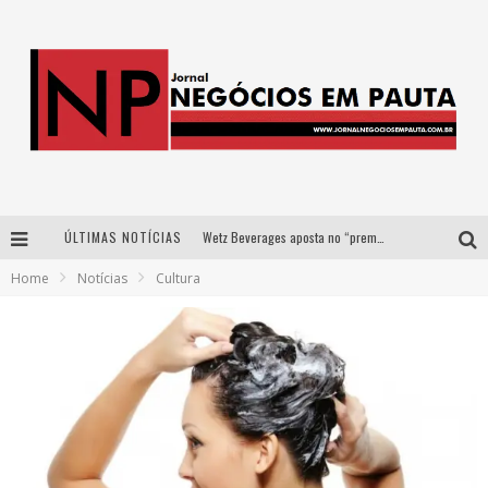
ÚLTIMAS NOTÍCIAS
Wetz Beverages aposta no “premium acessível” para democratizar a alta coquetelaria com garrafas de 1 litro
Home
Notícias
Cultura
Apenas 20% das imobiliárias brasileiras utilizam IA e OLX quer mudar este cenário
Como a Cortex seduziu Google, AWS e McDonald’s com IA para o go-to-market
Democratização do malte: Proibida utiliza estratégia de custo-benefício para o lazer do brasileiro