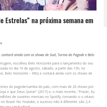
e Estrelas” na próxima semana em
as
o, contará ainda com os shows de Suel, Turma do Pagode e Belo
rrugem, escolheu Belo Horizonte para o lançamento do seu
izada no dia 10 de agosto, sábado, a partir das 15h, no
sé, Belo Horizonte – MG) e contará ainda com os shows de
omes do pagode/samba do país, com mais de 20 shows por
Seja o que Deus Quiser” (2017) e, o mais recente, “Prazer, Eu
milhões de ouvintes mensais no Spotify, tornando-o o oitavo
o Brasil. No Youtube, o sucesso não é diferente: são 2,4
m seu canal oficial.