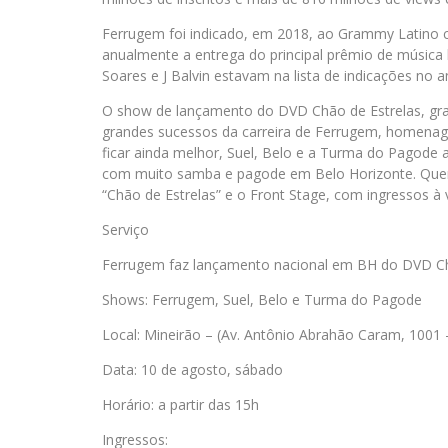
Ferrugem foi indicado, em 2018, ao Grammy Latino 
anualmente a entrega do principal prêmio de músic
Soares e J Balvin estavam na lista de indicações no 
O show de lançamento do DVD Chão de Estrelas, grav
grandes sucessos da carreira de Ferrugem, homenagen
ficar ainda melhor, Suel, Belo e a Turma do Pagod
com muito samba e pagode em Belo Horizonte. Quem qu
“Chão de Estrelas” e o Front Stage, com ingressos à v
Serviço
Ferrugem faz lançamento nacional em BH do DVD Ch
Shows: Ferrugem, Suel, Belo e Turma do Pagode
Local: Mineirão – (Av. Antônio Abrahão Caram, 1001 
Data: 10 de agosto, sábado
Horário: a partir das 15h
Ingressos: