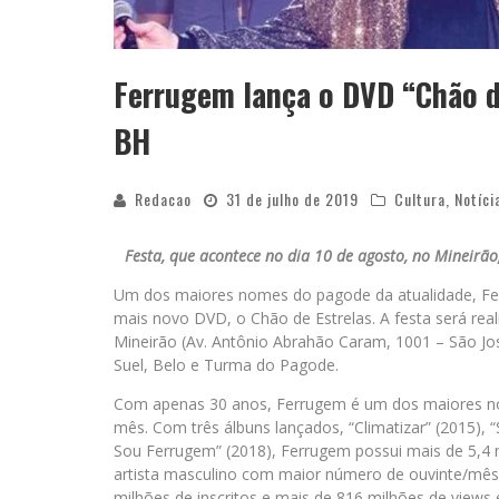
Ferrugem lança o DVD “Chão d
BH
Redacao
31 de julho de 2019
Cultura
,
Notíci
Festa, que acontece no dia 10 de agosto, no Mineirã
Um dos maiores nomes do pagode da atualidade, Fe
mais novo DVD, o Chão de Estrelas. A festa será real
Mineirão (Av. Antônio Abrahão Caram, 1001 – São Jo
Suel, Belo e Turma do Pagode.
Com apenas 30 anos, Ferrugem é um dos maiores n
mês. Com três álbuns lançados, “Climatizar” (2015), “
Sou Ferrugem” (2018), Ferrugem possui mais de 5,4 
artista masculino com maior número de ouvinte/mês n
milhões de inscritos e mais de 816 milhões de views e