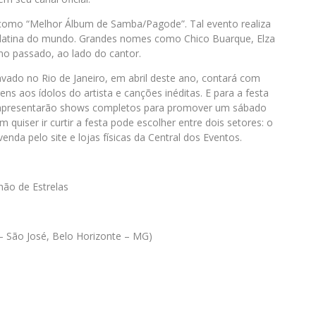
como “Melhor Álbum de Samba/Pagode”. Tal evento realiza
a latina do mundo. Grandes nomes como Chico Buarque, Elza
ano passado, ao lado do cantor.
ado no Rio de Janeiro, em abril deste ano, contará com
s aos ídolos do artista e canções inéditas. E para a festa
e apresentarão shows completos para promover um sábado
iser ir curtir a festa pode escolher entre dois setores: o
enda pelo site e lojas físicas da Central dos Eventos.
ão de Estrelas
– São José, Belo Horizonte – MG)