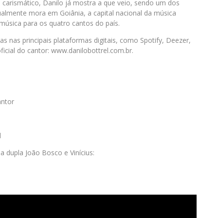
e carismático, Danilo já mostra a que veio, sendo um dos
tualmente mora em Goiânia, a capital nacional da música
 música para os quatro cantos do país.
 nas principais plataformas digitais, como Spotify, Deezer,
ficial do cantor: www.danilobottrel.com.br.
antor
l
a dupla João Bosco e Vinícius: