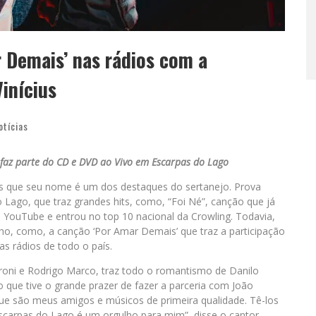
r Demais’ nas rádios com a
inícius
otícias
 faz parte do CD e DVD ao Vivo em Escarpas do Lago
is que seu nome é um dos destaques do sertanejo. Prova
Lago, que traz grandes hits, como, “Foi Né”, canção que já
o YouTube e entrou no top 10 nacional da Crowling. Todavia,
ho, como, a canção ‘Por Amar Demais’ que traz a participação
as rádios de todo o país.
droni e Rodrigo Marco, traz todo o romantismo de Danilo
o que tive o grande prazer de fazer a parceria com João
que são meus amigos e músicos de primeira qualidade. Tê-los
scarpas do Lago é um orgulho para mim”, disse o cantor.