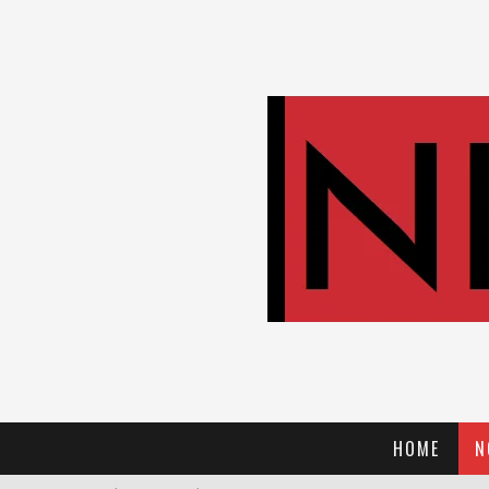
HOME
N