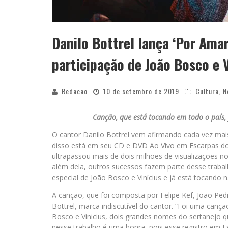
Danilo Bottrel lança ‘Por Ama
participação de João Bosco e V
Redacao
10 de setembro de 2019
Cultura
,
N
Canção, que está tocando em todo o país,
O cantor Danilo Bottrel vem afirmando cada vez ma
disso está em seu CD e DVD Ao Vivo em Escarpas do 
ultrapassou mais de dois milhões de visualizações n
além dela, outros sucessos fazem parte desse trabal
especial de João Bosco e Vinícius e já está tocando n
A canção, que foi composta por Felipe Kef, João Pe
Bottrel, marca indiscutível do cantor. “Foi uma cançã
Bosco e Vinicius, dois grandes nomes do sertanejo 
nesse trabalho é uma honra, pois esse registro em E