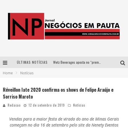
ÚLTIMAS NOTÍCIAS
Wetz Beverages aposta no “premium acessível” para democratizar a alta coquetelaria com garrafas de 1 litro
Home
Notícias
Apenas 20% das imobiliárias brasileiras utilizam IA e OLX quer mudar este cenário
Como a Cortex seduziu Google, AWS e McDonald’s com IA para o go-to-market
Réveillon Iate 2020 confirma os shows de Felipe Araújo e
Sorriso Maroto
Democratização do malte: Proibida utiliza estratégia de custo-benefício para o lazer do brasileiro
Redacao
12 de setembro de 2019
Notícias
Vendas para a maior festa de virada do ano de Minas Gerais
começam no dia 16 de setembro pelo site da Nenety Eventos