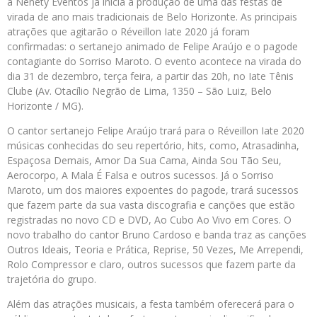
a Nenety Eventos já inicia a produção de uma das festas de
virada de ano mais tradicionais de Belo Horizonte. As principais
atrações que agitarão o Réveillon Iate 2020 já foram
confirmadas: o sertanejo animado de Felipe Araújo e o pagode
contagiante do Sorriso Maroto. O evento acontece na virada do
dia 31 de dezembro, terça feira, a partir das 20h, no Iate Tênis
Clube (Av. Otacílio Negrão de Lima, 1350 – São Luiz, Belo
Horizonte / MG).
O cantor sertanejo Felipe Araújo trará para o Réveillon Iate 2020
músicas conhecidas do seu repertório, hits, como, Atrasadinha,
Espaçosa Demais, Amor Da Sua Cama, Ainda Sou Tão Seu,
Aerocorpo, A Mala É Falsa e outros sucessos. Já o Sorriso
Maroto, um dos maiores expoentes do pagode, trará sucessos
que fazem parte da sua vasta discografia e canções que estão
registradas no novo CD e DVD, Ao Cubo Ao Vivo em Cores. O
novo trabalho do cantor Bruno Cardoso e banda traz as canções
Outros Ideais, Teoria e Prática, Reprise, 50 Vezes, Me Arrependi,
Rolo Compressor e claro, outros sucessos que fazem parte da
trajetória do grupo.
Além das atrações musicais, a festa também oferecerá para o